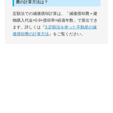
費の計算方法は？
定額法での減価償却計算は、「減価償却費＝建
物購入代金×0.9×償却率×経過年数」で算出でき
ます。詳しくは『
3.定額法を使った不動産の減
価償却費の計算方法
』をご覧ください。
完全無料
最大6社
の査定価格を
まとめて比較で
より高く
！