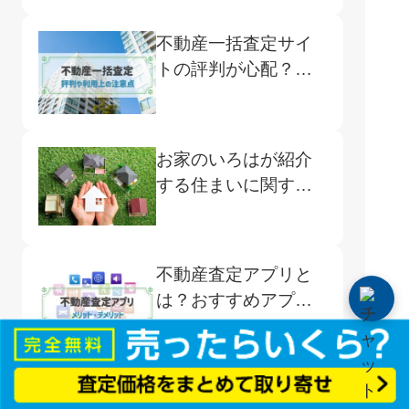
注意点
不動産一括査定サイ
トの評判が心配？よ
くある口コミや注意
点、おすすめサイト
をご紹介
お家のいろはが紹介
する住まいに関する
サービス
不動産査定アプリと
は？おすすめアプリ5
選と使用のメリット
デメリット
3,000万円特別控除に