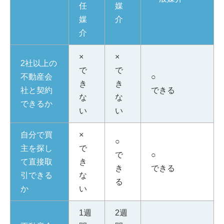
任
媒
媒
介
介
×
×
2社以上の
で
で
不動産会
○
き
き
社と契約
できる
な
な
できるか
い
い
自分で買
×
○
主を探し
で
で
○
て直接取
き
き
できる
引できる
な
る
か
い
1週
2週