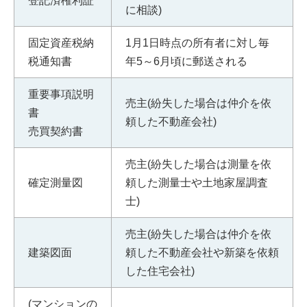
登記済権利証
に相談)
固定資産税納
1月1日時点の所有者に対し毎
税通知書
年5～6月頃に郵送される
重要事項説明
売主(紛失した場合は仲介を依
書
頼した不動産会社)
売買契約書
売主(紛失した場合は測量を依
確定測量図
頼した測量士や土地家屋調査
士)
売主(紛失した場合は仲介を依
建築図面
頼した不動産会社や新築を依頼
した住宅会社)
(マンションの