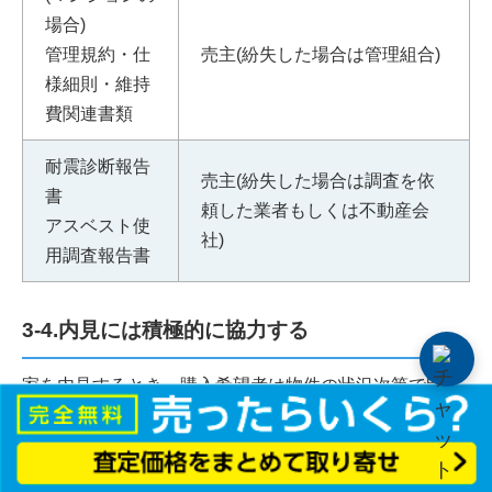
場合)
管理規約・仕
売主(紛失した場合は管理組合)
様細則・維持
費関連書類
耐震診断報告
売主(紛失した場合は調査を依
書
頼した業者もしくは不動産会
アスベスト使
社)
用調査報告書
3-4.内見には積極的に協力する
家を内見するとき、購入希望者は物件の状況次第で印象
が大きく変わります。
このため、家の内見が決まったら、内見前に徹底的に清
掃したり、設備が破損していないか確認したりするな