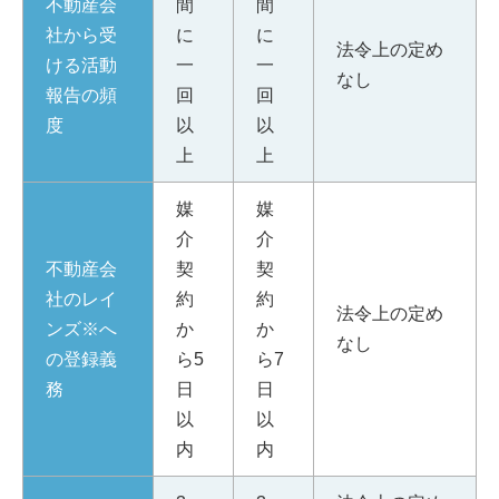
不動産会
間
間
社から受
に
に
法令上の定め
ける活動
一
一
なし
報告の頻
回
回
度
以
以
上
上
媒
媒
介
介
不動産会
契
契
社のレイ
約
約
法令上の定め
ンズ※へ
か
か
なし
の登録義
ら5
ら7
務
日
日
以
以
内
内