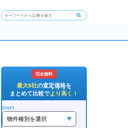
完全無料
最大6社
の査定価格を
まとめて比較で
より高く
！