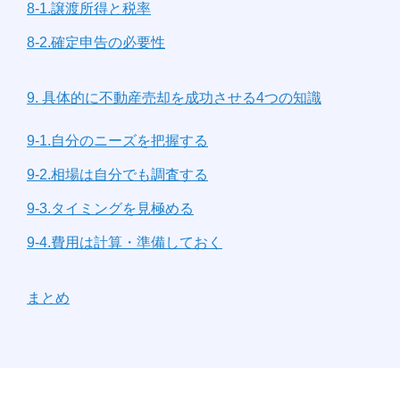
8-1.譲渡所得と税率
8-2.確定申告の必要性
9. 具体的に不動産売却を成功させる4つの知識
9-1.自分のニーズを把握する
9-2.相場は自分でも調査する
9-3.タイミングを見極める
9-4.費用は計算・準備しておく
まとめ