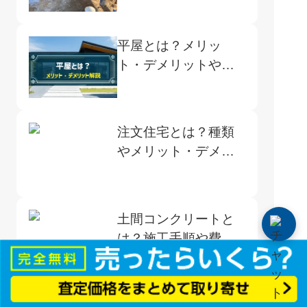
べき点
平屋とは？メリッ
ト・デメリットや成
功する家づくりのポ
イントを紹介
注文住宅とは？種類
やメリット・デメリ
ット、費用相場を解
説
土間コンクリートと
は？施工手順や費用
の目安、メリットと
デメリットを解説
防音室は自作でき