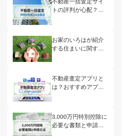
不動産一括査定サイ
トの評判が心配？よ
くある口コミや注意
点、おすすめサイト
をご紹介
お家のいろはが紹介
する住まいに関する
サービス
不動産査定アプリと
は？おすすめアプリ5
選と使用のメリット
デメリット
3,000万円特別控除に
必要な書類と申請方
法