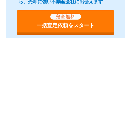
ら、売却に強い不動産会社に出会えます
完全無料
一括査定依頼をスタート
完全無料
最大6社
の査定価格を
まとめて比較で
より高く
！