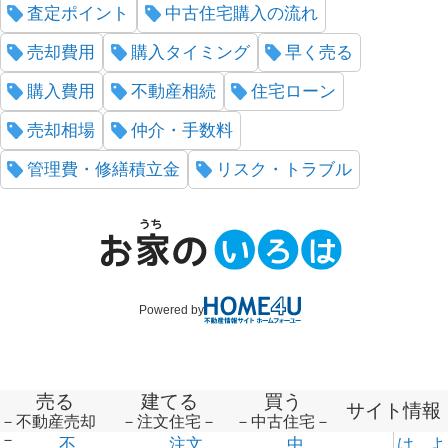
査定ポイント
中古住宅購入の流れ
売却費用
購入タイミング
早く売る
購入費用
不動産相続
住宅ローン
売却相場
仲介・手数料
管理費・修繕積立金
リスク・トラブル
Powered by
売る
建てる
買う
サイト情報
－不動産売却
－注文住宅－
－中古住宅－
－
不
注文
中
は
よ