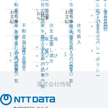
動
住宅
古
じ
く
産
の無
住
め
あ
お役
お役
サ
運
お役立
売
料相
宅
て
る
立ち
立ち
イ
営
ち記事
却
談
の
の
質
記事
記事
ト
会
家
不
家
注
中
住
プ
一
物
方
問
マ
社
を
動
を
文
古
宅
ラ
括
件
へ
ッ
売
産
建
住
住
購
イ
査
探
マ
一
間取
土地
マ
プ
る
売
て
宅
宅
入
バ
定
し
ン
戸
り・
探
ン
た
却
る
購
シ
シ
建
デザ
し・
シ
土
住
工務
め
た
入
ー
ョ
て
イン
選び
ョ
地
み
店・
の
め
の
ポ
ン
売
方
ン
売
替
ハウ
記
の
記
リ
売
却
購
却
え
スメ
事
記
事
シ
却
入
ーカ
一
事
一
ー
ー
覧
一
覧
運営会社情報
覧