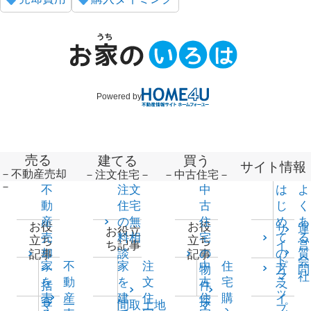
Powered by
売る
建てる
買う
サイト情報
－不動産売却
－注文住宅－
－中古住宅－
－
不
注文
中
は
よ
動
住宅
古
じ
く
産
の無
住
め
あ
お役
お役
サ
運
お役立
売
料相
宅
て
る
立ち
立ち
イ
営
ち記事
却
談
の
の
質
記事
記事
ト
会
家
不
家
注
中
住
プ
一
物
方
問
マ
社
を
動
を
文
古
宅
ラ
括
件
へ
ッ
売
産
建
住
住
購
イ
査
探
マ
一
間取
土地
マ
プ