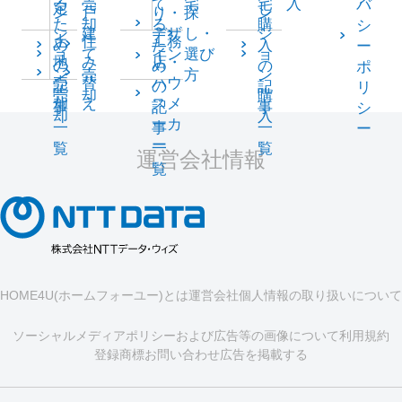
る
売
て
宅
宅
入
バ
定
し
ン
戸
り・
探
ン
た
却
る
購
シ
シ
建
デザ
し・
シ
土
住
工務
め
た
入
ー
ョ
て
イン
選び
ョ
地
み
店・
の
め
の
ポ
ン
売
方
ン
売
替
ハウ
記
の
記
リ
売
却
購
却
え
スメ
事
記
事
シ
却
入
ーカ
一
事
一
ー
ー
覧
一
覧
運営会社情報
覧
HOME4U(ホームフォーユー)とは
運営会社
個人情報の取り扱いについて
ソーシャルメディアポリシーおよび広告等の画像について
利用規約
登録商標
お問い合わせ
広告を掲載する