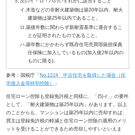
次のイ・ロ・ハのいずれかに該当すること
イ.木造などの非耐火建築物は築20年以内、耐火
建築物は築25年以内であること。
ロ.築後年数に関わらず新耐震基準に適合するこ
とが証明されたものであること。
ハ.築年数にかかわらず既存住宅売買瑕疵担保責
任保険に加入しているもの(加入後2年以内の
ものに限る)。
参考：国税庁「
No.1214 中古住宅を取得した場合（住
宅借入金等特別控除）
」
住宅ローン控除も登録免許税と同様に、「(5)イ.」の要件
として、「耐火建築物は築25年以内」があります。以上
のことからも、マンションは築25年以内に売却すれば、
買主は登録免許税の軽減と住宅ローン控除の適用のメリ
ットを受けることができるため売却しやすいといえま