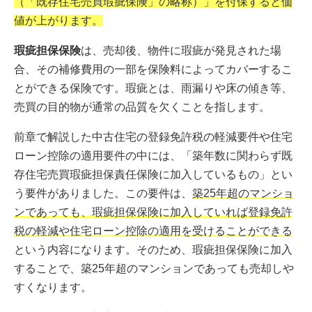
（「既存住宅売買瑕疵保険」の略称）」を付保すると価
値が上がります。
瑕疵担保保険
は、売却後、物件に瑕疵が発見された場
合、その補修費用の一部を保険料によってカバーするこ
とができる保険です。瑕疵とは、雨漏りや床の傾き等、
売買の目的物が通常の品質を欠くことを指します。
前章で解説した中古住宅の登録免許税の軽減要件や住宅
ローン控除の適用要件の中には、「築年数に関わらず既
存住宅売買瑕疵担保責任保険に加入しているもの」とい
う要件がありました。この要件は、
築25年超のマンショ
ンであっても、瑕疵担保保険に加入していれば登録免許
税の軽減や住宅ローン控除の適用を受けることができる
という内容になります。そのため、瑕疵担保保険に加入
することで、築25年超のマンションであっても売却しや
すくなります。