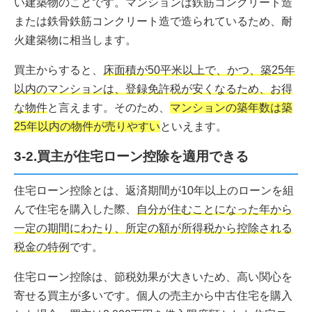
い建築物のことです。マンションは鉄筋コンクリート造
または鉄骨鉄筋コンクリート造で造られているため、耐
火建築物に相当します。
買主からすると、
床面積が50平米以上で、かつ、築25年
以内のマンションは、登録免許税が安くなるため、お得
な物件
と言えます。そのため、
マンションの築年数は築
25年以内の物件が売りやすい
といえます。
3-2.買主が住宅ローン控除を適用できる
住宅ローン控除とは、返済期間が10年以上のローンを組
んで住宅を購入した際、
自分が住むことになった年から
一定の期間にわたり、所定の額が所得税から控除される
税金の特例
です。
住宅ローン控除は、節税効果が大きいため、高い関心を
寄せる買主が多いです。個人の売主から中古住宅を購入