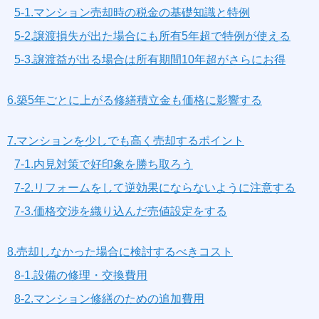
5-1.マンション売却時の税金の基礎知識と特例
5-2.譲渡損失が出た場合にも所有5年超で特例が使える
5-3.譲渡益が出る場合は所有期間10年超がさらにお得
6.築5年ごとに上がる修繕積立金も価格に影響する
7.マンションを少しでも高く売却するポイント
7-1.内見対策で好印象を勝ち取ろう
7-2.リフォームをして逆効果にならないように注意する
7-3.価格交渉を織り込んだ売値設定をする
8.売却しなかった場合に検討するべきコスト
8-1.設備の修理・交換費用
8-2.マンション修繕のための追加費用