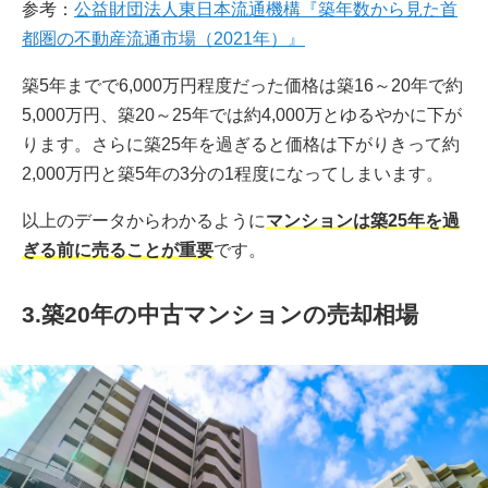
参考：
公益財団法人東日本流通機構『築年数から見た首
都圏の不動産流通市場（2021年）』
築5年までで6,000万円程度だった価格は築16～20年で約
5,000万円、築20～25年では約4,000万とゆるやかに下が
ります。さらに築25年を過ぎると価格は下がりきって約
2,000万円と築5年の3分の1程度になってしまいます。
以上のデータからわかるように
マンションは築25年を過
ぎる前に売ることが重要
です。
3.築20年の中古マンションの売却相場