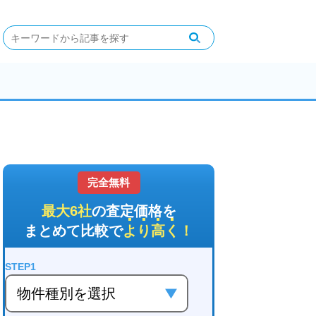
完全無料
最大6社
の査定価格を
まとめて比較で
より高く
！