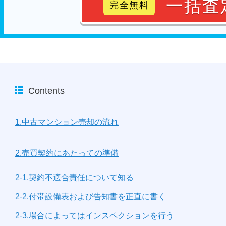
一括査
完全無料
Contents
1.中古マンション売却の流れ
2.売買契約にあたっての準備
2-1.契約不適合責任について知る
2-2.付帯設備表および告知書を正直に書く
2-3.場合によってはインスペクションを行う