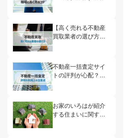
調べ方や高く売るコ
ツまで紹介
【高く売れる不動産
買取業者の選び方】
買取・仲介の違いと
注意点
不動産一括査定サイ
トの評判が心配？よ
くある口コミや注意
点、おすすめサイト
をご紹介
お家のいろはが紹介
する住まいに関する
サービス