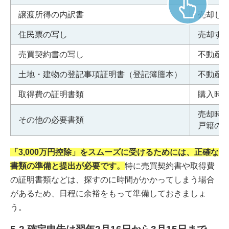
譲渡所得の内訳書
売却し
住民票の写し
売却す
売買契約書の写し
不動産
土地・建物の登記事項証明書（登記簿謄本）
不動産
取得費の証明書類
購入時
売却時
その他の必要書類
戸籍の
「3,000万円控除」をスムーズに受けるためには、正確な
書類の準備と提出が必要です。
特に売買契約書や取得費
の証明書類などは、探すのに時間がかかってしまう場合
があるため、日程に余裕をもって準備しておきましょ
う。