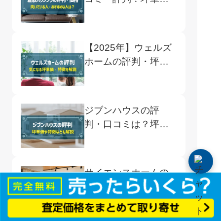
や向いている人も解
説
【2025年】ウェルズ
ホームの評判・坪単
価！メリットや注意
点も解説
ジブンハウスの評
判・口コミは？坪単
価や費用シミュレー
ション、メリットも
サイエンスホームの
評判は？坪単価や特
徴など注文住宅に失
敗しないための基礎