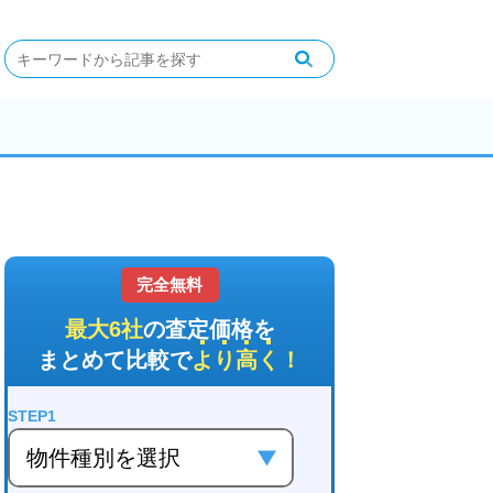
完全無料
最大6社
の査定価格を
まとめて比較で
より高く
！