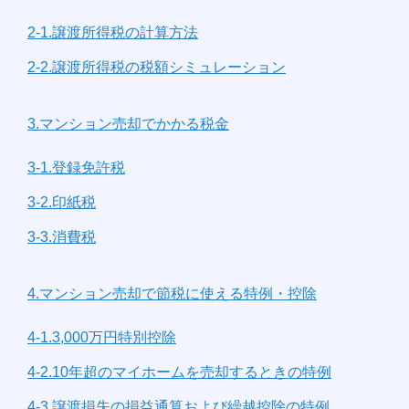
2-1.譲渡所得税の計算方法
2-2.譲渡所得税の税額シミュレーション
3.マンション売却でかかる税金
3-1.登録免許税
3-2.印紙税
3-3.消費税
4.マンション売却で節税に使える特例・控除
4-1.3,000万円特別控除
4-2.10年超のマイホームを売却するときの特例
4-3.譲渡損失の損益通算および繰越控除の特例