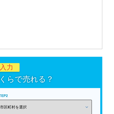
秒入力
くらで売れる？
TEP2