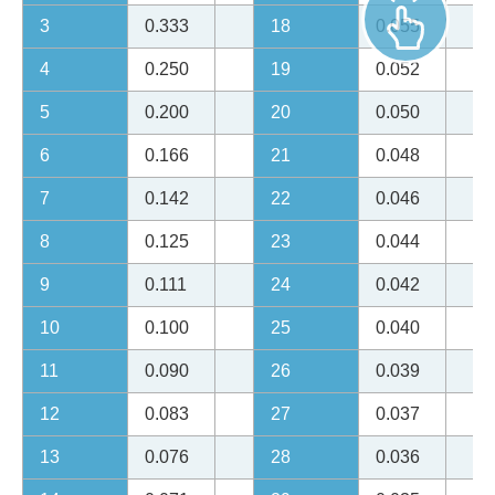
3
0.333
18
0.055
4
0.250
19
0.052
5
0.200
20
0.050
6
0.166
21
0.048
7
0.142
22
0.046
8
0.125
23
0.044
9
0.111
24
0.042
10
0.100
25
0.040
11
0.090
26
0.039
12
0.083
27
0.037
13
0.076
28
0.036