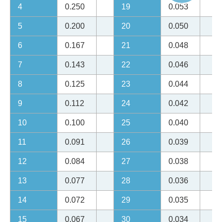
4
0.250
19
0.053
5
0.200
20
0.050
6
0.167
21
0.048
7
0.143
22
0.046
8
0.125
23
0.044
9
0.112
24
0.042
10
0.100
25
0.040
11
0.091
26
0.039
12
0.084
27
0.038
13
0.077
28
0.036
14
0.072
29
0.035
15
0.067
30
0.034