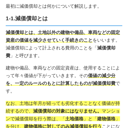
最初に減価償却とは何かについて解説します。
1-1.減価償却とは
減価償却とは、土地以外の建物や備品、車両などの固定
資産の価値を減少させていく手続きのこと
をいいます。
減価償却によって計上される費用のことを「
減価償却
費
」と呼びます。
建物や備品、車両などの固定資産は、使用することによ
って年々価値が下がっていきます。その
価値の減少分
を、一定のルールのもとに計算したものが減価償却費
で
す。
なお、土地は年月が経っても劣化することなく価値が持
続するので、
減価償却の対象にはなりません。
マンショ
ンで減価償却を行う際は、「
土地価格
」と「
建物価格
」
を分け、
建物価格に対してのみ減価償却を行う
ことにな