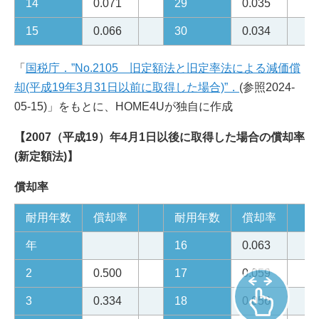
14
0.071
29
0.035
15
0.066
30
0.034
「
国税庁．”No.2105 旧定額法と旧定率法による減価償
却(平成19年3月31日以前に取得した場合)”．
(参照2024-
05-15)」をもとに、HOME4Uが独自に作成
【2007（平成19）年4月1日以後に取得した場合の償却率
(新定額法)】
償却率
耐用年数
償却率
耐用年数
償却率
年
16
0.063
2
0.500
17
0.059
3
0.334
18
0.056