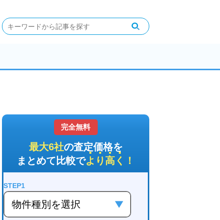
完全無料
最大6社
の査定価格を
まとめて比較で
より高く
！