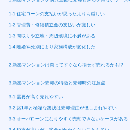
1-1.住宅ローンの支払いが思ったよりも厳しい
1-2.管理費・修繕積立金の支払いが厳しい
1-3.間取りや立地・周辺環境に不満がある
1-4.離婚や死別により家族構成が変化した
2.新築マンションは買ってすぐなら損せず売れるかも!?
3.新築マンション売却の特徴と売却時の注意点
3-1.需要が高く売れやすい
3-2.築1年と極端な築浅は売却理由が怪しまれやすい
3-3.オーバローンになりやすく売却できないケースがある
3-4.税率が高いが、税金がかからないことも多い