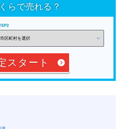
くらで売れる？
TEP2
定スタート
4選