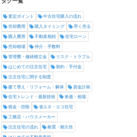
タグ一覧
査定ポイント
中古住宅購入の流れ
売却費用
購入タイミング
早く売る
購入費用
不動産相続
住宅ローン
売却相場
仲介・手数料
管理費・修繕積立金
リスク・トラブル
はじめての注文住宅
契約・手付金
注文住宅に関する制度
建て替え・リフォーム・解体
資金計画
住宅トレンド・最新技術
単価・相場
税金・控除
省エネ・エコ住宅
工務店・ハウスメーカー
注文住宅の流れ
耐震・耐久性