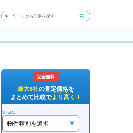
完全無料
最大6社
の査定価格を
まとめて比較で
より高く
！