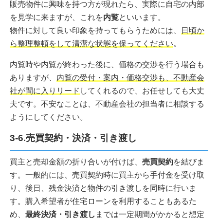
販売物件に興味を持つ方が現れたら、実際に自宅の内部
を見学に来ますが、これを
内覧
といいます。
物件に対して良い印象を持ってもらうためには、
日頃か
ら整理整頓をして清潔な状態を保ってください
。
内覧時や内覧が終わった後に、価格の交渉を行う場合も
ありますが、
内覧の受付・案内・価格交渉も、不動産会
社が間に入りリード
してくれるので、お任せしても大丈
夫です。不安なことは、不動産会社の担当者に相談する
ようにしてください。
3-6.売買契約・決済・引き渡し
買主と売却金額の折り合いが付けば、
売買契約
を結びま
す。一般的には、売買契約時に買主から手付金を受け取
り、後日、残金決済と物件の引き渡しを同時に行いま
す。購入希望者が住宅ローンを利用することもあるた
め、
最終決済・引き渡し
までは一定期間がかかると想定