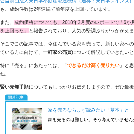
公益財団法人東日本不動産流通機構（通称：東日本レインズ）
も、成約件数は2年連続で前年度を上回っています。
また、
成約価格についても、2018年2月度のレポートで「6か
を上回った」
と報告されており、人気の堅調ぶりがうかがえま
そこでこの記事では、今住んでいる家を売って、新しい家への
ている方に向けて、
一軒家の売買
について解説していきたいと
特に「売る」にあたっては、「
できるだけ高く売りたい
」と思
ね。
賢い売却手順
についてもしっかりお伝えしますので、ぜひ最後
家を売るならまず読みたい「基本」と「
家を売るのは難しい。そう考えていません