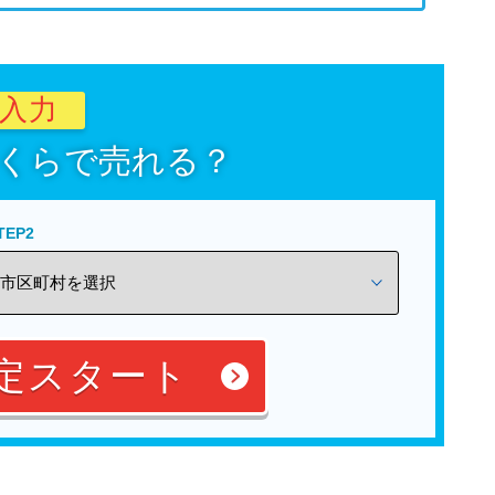
秒入力
くらで売れる？
TEP2
定スタート