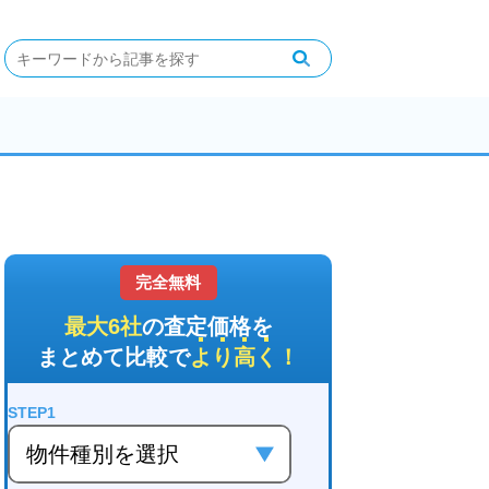
完全無料
最大6社
の査定価格を
まとめて比較で
より高く
！