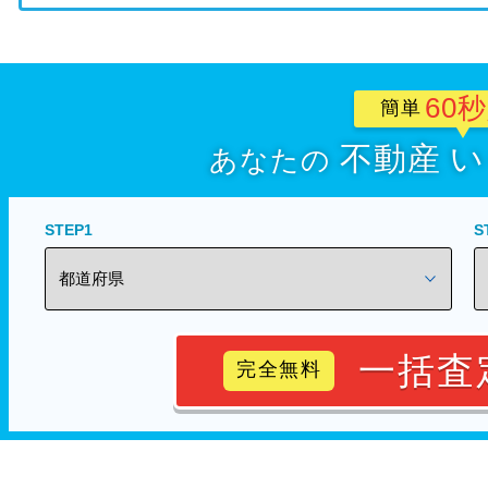
60
簡単
不動産
い
あなたの
STEP1
S
一括査
完全無料