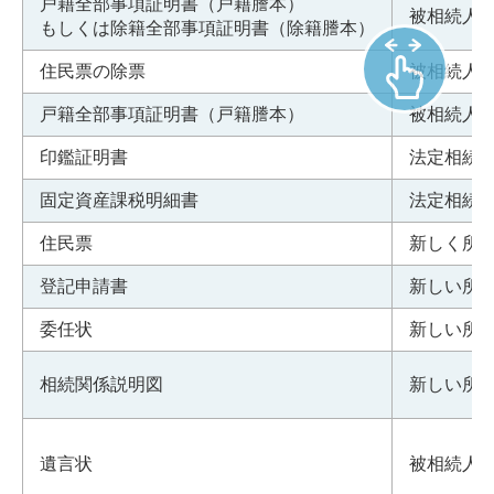
戸籍全部事項証明書（戸籍謄本）
被相続人
もしくは除籍全部事項証明書（除籍謄本）
住民票の除票
被相続人
戸籍全部事項証明書（戸籍謄本）
被相続人
印鑑証明書
法定相続
固定資産課税明細書
法定相続
住民票
新しく所
登記申請書
新しい所
委任状
新しい所
相続関係説明図
新しい所
遺言状
被相続人