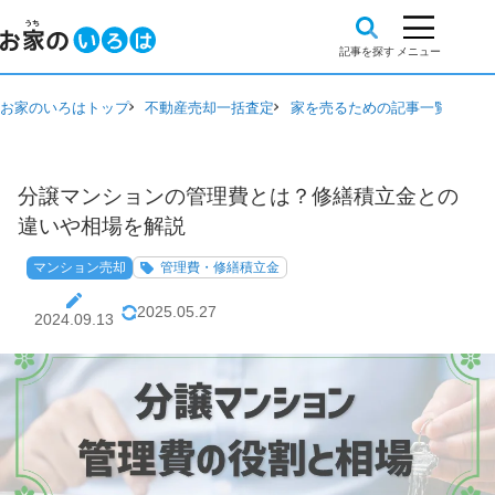
お家のいろはトップ
不動産売却一括査定
家を売るための記事一覧
マン
分譲マンションの管理費とは？修繕積立金との
違いや相場を解説
マンション売却
管理費・修繕積立金
2025.05.27
2024.09.13