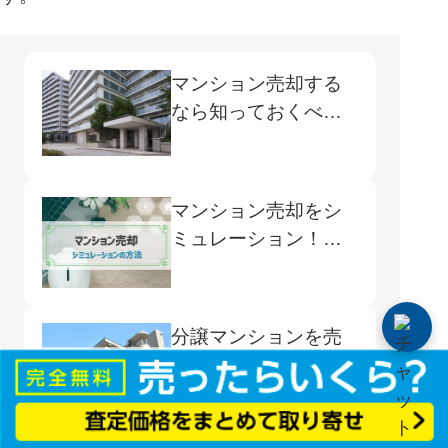
マンション売却する
なら知っておくべ
き！契約時の注意点
とは？
マンション売却をシ
ミュレーション！手
取額の計算方法と増
やすポイント
分譲マンションを売
る人が続出している
のはなぜ？理由と売
却成功のコツ