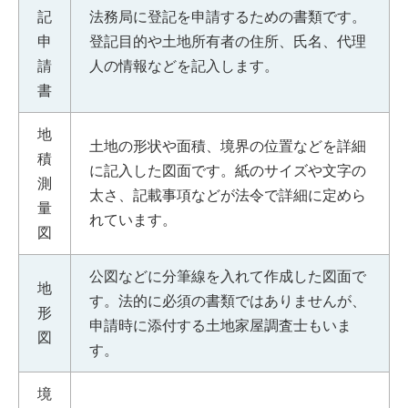
記
法務局に登記を申請するための書類です。
申
登記目的や土地所有者の住所、氏名、代理
請
人の情報などを記入します。
書
地
土地の形状や面積、境界の位置などを詳細
積
に記入した図面です。紙のサイズや文字の
測
太さ、記載事項などが法令で詳細に定めら
量
れています。
図
公図などに分筆線を入れて作成した図面で
地
す。法的に必須の書類ではありませんが、
形
申請時に添付する土地家屋調査士もいま
図
す。
境