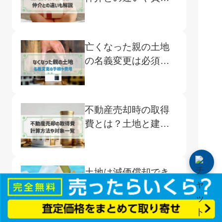
業者の見極め方も紹
介
亡くなった親の土地
の名義変更は必須！
登記の手順や費用ま
で詳しく解説
不動産売却時の取得
費とは？土地と建物
それぞれの計算方法
や対象となるもの一
覧
土地は減価償却でき
る？計算方法と節税
特例