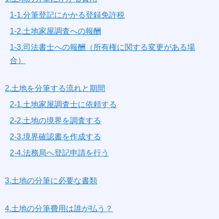
1-1.分筆登記にかかる登録免許税
1-2.土地家屋調査への報酬
1-3.司法書士への報酬（所有権に関する変更がある場
合）
2.土地を分筆する流れと期間
2-1.土地家屋調査士に依頼する
2-2.土地の境界を調査する
2-3.境界確認書を作成する
2-4.法務局へ登記申請を行う
3.土地の分筆に必要な書類
4.土地の分筆費用は誰が払う？