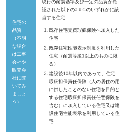
現行の耐震基準及び一定の品質が確
認された以下のa.b.c.のいずれかに該
当する住宅
住宅の
品質
既存住宅売買瑕疵保険へ加入した
（不明
住宅
な場合
既存住宅性能表示制度を利用した
は工事
住宅（耐震等級1以上のものに限
会社や
る）
販売会
建設後10年以内であって、住宅
社に聞
瑕疵担保責任保険（人の居住の用
いてみ
に供したことのない住宅を目的と
ましょ
する住宅瑕疵担保責任任意保険を
う）
含む）に加入している住宅又は建
設住宅性能表示を利用している住
宅