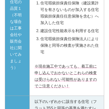
住宅の
住宅瑕疵担保責任保険（建設業許
品質１
可を有さないものが加入する住宅
（不明
瑕疵担保責任任意保険を含む）へ
な場合
加入した住宅
は工事
建設住宅性能表示を利用する住宅
会社や
住宅瑕疵担保責任保険法人により
販売会
保険と同等の検査が実施された住
社に聞
宅
いてみ
ましょ
※現在施工中であっても、着工前に
う）
申し込んでおかないとこれらの検査
は受けられない可能性がありますの
でご注意ください！
以下のいずれかに該当する住宅（フ
ラット35Sと同等の基準を満たすレ