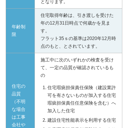
となります。
住宅取得年齢は、引き渡しを受けた
年の12月31日時点で何歳かを見ま
年齢制
す。
限
フラット35ｓの基準は2020年12月時
点のもと、とされています。
施工中に次のいずれかの検査を受け
て、一定の品質が確認されているも
の
住宅の
住宅瑕疵担保責任保険（建設業許
品質
可を有さないものが加入する住宅
（不明
瑕疵担保責任任意保険を含む）へ
な場合
加入した住宅
は工事
建設住宅性能表示を利用する住宅
会社や