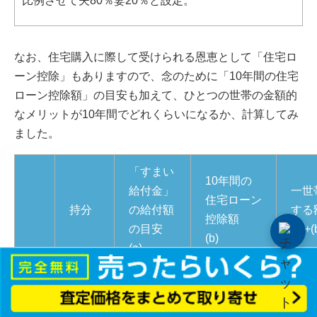
比例させて夫80％妻20％と設定。
なお、住宅購入に際して受けられる恩恵として「住宅ロ
ーン控除」もありますので、念のために「10年間の住宅
ローン控除額」の目安も加えて、ひとつの世帯の金額的
なメリットが10年間でどれくらいになるか、計算してみ
ました。
「すまい
10年間の
給付金」
一世
住宅ローン
持分
の給付額
する
控除額
の目安
(a)+(
(b)
(a)
夫
80％
¥240,000
¥1,700,100
¥2,0
妻
20％
¥60,000
¥0