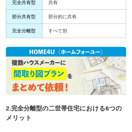
完全共有型
共有
部分共有型
部分的に共有
完全分離型
すべて別
2.完全分離型の二世帯住宅における6つの
メリット