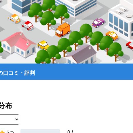
の口コミ・評判
分布
0人
5つ