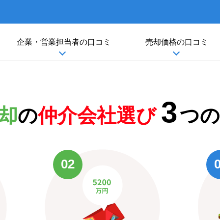
企業・
営業担当者
の口コミ
売却価格
の口コミ
3
却
の
仲介会社選び
つの
02