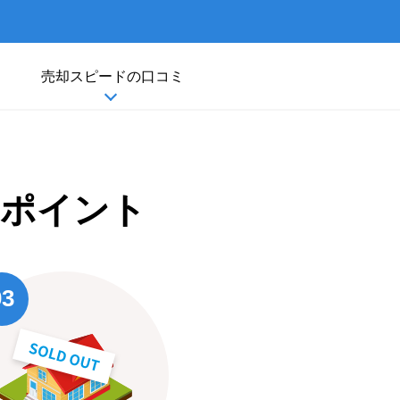
売却
スピード
の口コミ
ポイント
03