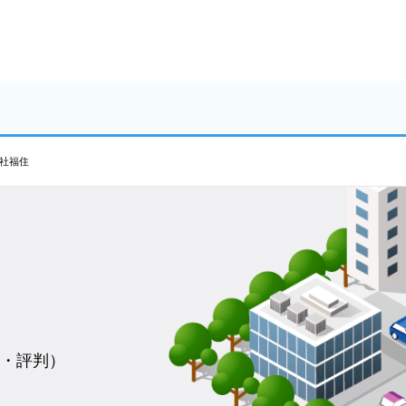
社福住
・評判）