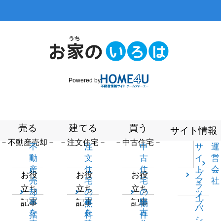
Powered by
売る
建てる
買う
サイト情報
－不動産売却－
－注文住宅－
－中古住宅－
不
注
中
サ
運
動
文
古
イ
営
産
住
住
ト
会
プ
お役
お役
お役
売
宅
宅
マ
社
ラ
立ち
立ち
立ち
却
の
の
ッ
イ
家
家
中
記事
記事
記事
一
無
物
プ
バ
を
を
古
括
料
件
シ