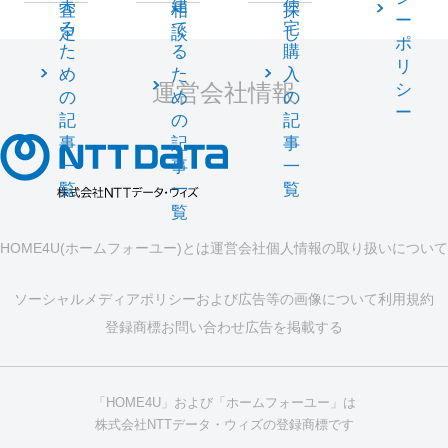
売
建
住
査
相
探
ー
る
て
宅
定
談
し
ポ
た
る
購
リ
め
た
入
運営会社情報
シ
の
め
の
ー
記
の
記
事
記
事
一
事
一
覧
一
覧
覧
HOME4U(ホームフォーユー)とは
運営会社
個人情報の取り扱いについて
ソーシャルメディアポリシーおよび広告等の画像について
利用規約
登録商標
お問い合わせ
広告を掲載する
「HOME4U」および「ホームフォーユー」は
株式会社NTTデータ・ウィズの登録商標です