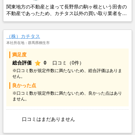
関東地方の不動産と違って長野県の駒ヶ根という田舎の
不動産であったため、カチタス以外の買い取り業者をみ
つけることができなかったことがカチタスを選んだ一番
の理由。売却金額については不満もあったが、いつまで
も空き家の状態で不動産を残しておけないと考えて売却
（株）カチタス
を決めた。
本社所在地：群馬県桐生市
満足度
総合評価
0
口コミ（0件）
※口コミ数が規定件数に満たないため、総合評価はありま
せん。
良かった点
※口コミ数が規定件数に満たないため、良かった点はあり
ません。
口コミはまだありません