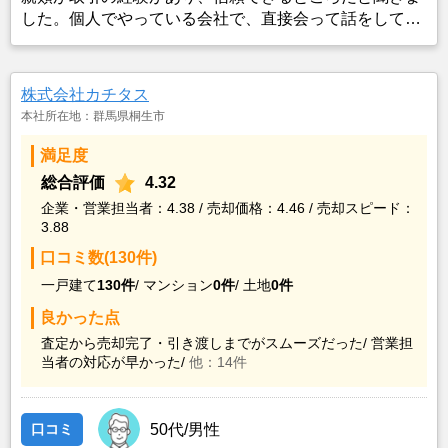
した。個人でやっている会社で、直接会って話をして、
誠実な方だと感じました。
株式会社カチタス
本社所在地：群馬県桐生市
満足度
総合評価
4.32
企業・営業担当者：4.38 / 売却価格：4.46 / 売却スピード：
3.88
口コミ数(130件)
一戸建て
130件
/
マンション
0件
/
土地
0件
良かった点
査定から売却完了・引き渡しまでがスムーズだった/
営業担
当者の対応が早かった/
他：14件
口コミ
50代/男性