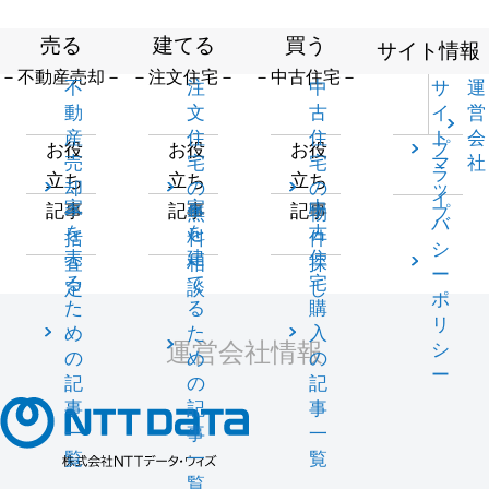
売る
建てる
買う
サイト情報
－不動産売却－
－注文住宅－
－中古住宅－
不
注
中
サ
運
動
文
古
イ
営
産
住
住
ト
会
プ
お役
お役
お役
売
宅
宅
マ
社
ラ
立ち
立ち
立ち
却
の
の
ッ
イ
家
家
中
記事
記事
記事
一
無
物
プ
バ
を
を
古
括
料
件
シ
売
建
住
査
相
探
ー
る
て
宅
定
談
し
ポ
た
る
購
リ
め
た
入
運営会社情報
シ
の
め
の
ー
記
の
記
事
記
事
一
事
一
覧
一
覧
覧