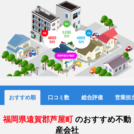
おすすめ順
口コミ数
総合評価
営業担
福岡県遠賀郡芦屋町
のおすすめ不動
産会社