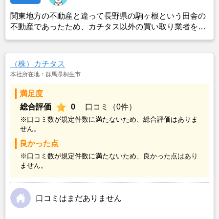
関東地方の不動産と違って長野県の駒ヶ根という田舎の
不動産であったため、カチタス以外の買い取り業者をみ
つけることができなかったことがカチタスを選んだ一番
の理由。売却金額については不満もあったが、いつまで
も空き家の状態で不動産を残しておけないと考えて売却
（株）カチタス
を決めた。
本社所在地：群馬県桐生市
満足度
総合評価
0
口コミ（0件）
※口コミ数が規定件数に満たないため、総合評価はありま
せん。
良かった点
※口コミ数が規定件数に満たないため、良かった点はあり
ません。
口コミはまだありません