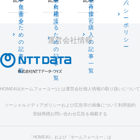
一
無
物
プ
バ
を
を
古
括
料
件
シ
売
建
住
査
相
探
ー
る
て
宅
定
談
し
ポ
た
る
購
リ
め
た
入
運営会社情報
シ
の
め
の
ー
記
の
記
事
記
事
一
事
一
覧
一
覧
覧
HOME4U(ホームフォーユー)とは
運営会社
個人情報の取り扱いについて
ソーシャルメディアポリシーおよび広告等の画像について
利用規約
登録商標
お問い合わせ
広告を掲載する
「HOME4U」および「ホームフォーユー」は