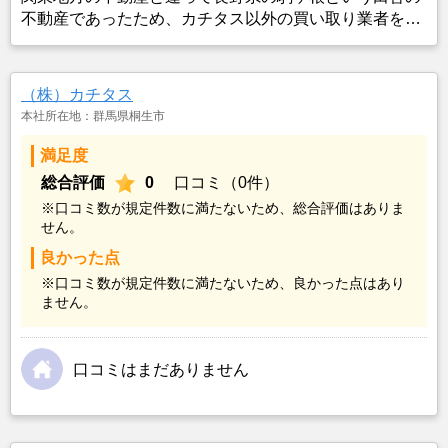
不動産であったため、カチタス以外の買い取り業者をみ
つけることができなかったことがカチタスを選んだ一番
の理由。売却金額については不満もあったが、いつまで
も空き家の状態で不動産を残しておけないと考えて売却
（株）カチタス
を決めた。
本社所在地：群馬県桐生市
満足度
総合評価
0
口コミ（0件）
※口コミ数が規定件数に満たないため、総合評価はありま
せん。
良かった点
※口コミ数が規定件数に満たないため、良かった点はあり
ません。
口コミはまだありません