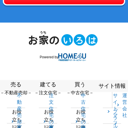
Powered by
売る
建てる
買う
サイト情報
－不動産売却－
－注文住宅－
－中古住宅－
不
注
中
サ
運
動
文
古
イ
営
産
住
住
ト
会
プ
お役
お役
お役
売
宅
宅
マ
社
ラ
立ち
立ち
立ち
却
の
の
ッ
イ
家
家
中
記事
記事
記事