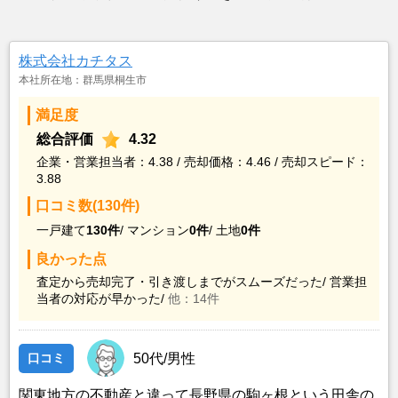
株式会社カチタス
本社所在地：群馬県桐生市
満足度
総合評価
4.32
企業・営業担当者：4.38 / 売却価格：4.46 / 売却スピード：
3.88
口コミ数(130件)
一戸建て
130件
/
マンション
0件
/
土地
0件
良かった点
査定から売却完了・引き渡しまでがスムーズだった/
営業担
当者の対応が早かった/
他：14件
口コミ
50代/男性
関東地方の不動産と違って長野県の駒ヶ根という田舎の