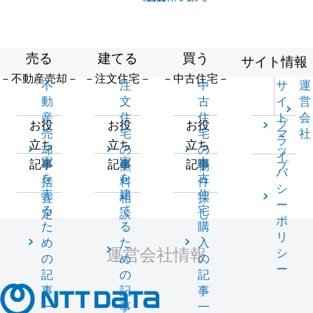
売る
建てる
買う
サイト情報
－不動産売却－
－注文住宅－
－中古住宅－
不
注
中
サ
運
動
文
古
イ
営
産
住
住
ト
会
プ
お役
お役
お役
売
宅
宅
マ
社
ラ
立ち
立ち
立ち
却
の
の
ッ
イ
家
家
中
記事
記事
記事
一
無
物
プ
バ
を
を
古
括
料
件
シ
売
建
住
査
相
探
ー
る
て
宅
定
談
し
ポ
た
る
購
リ
め
た
入
運営会社情報
シ
の
め
の
ー
記
の
記
事
記
事
一
事
一