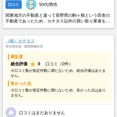
口コミ
50代/男性
関東地方の不動産と違って長野県の駒ヶ根という田舎の
不動産であったため、カチタス以外の買い取り業者をみ
つけることができなかったことがカチタスを選んだ一番
の理由。売却金額については不満もあったが、いつまで
も空き家の状態で不動産を残しておけないと考えて売却
（株）カチタス
を決めた。
本社所在地：群馬県桐生市
満足度
総合評価
0
口コミ（0件）
※口コミ数が規定件数に満たないため、総合評価はありま
せん。
良かった点
※口コミ数が規定件数に満たないため、良かった点はあり
ません。
口コミはまだありません