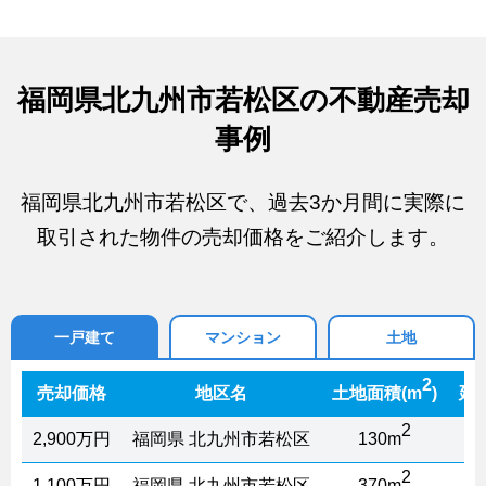
福岡県北九州市若松区の不動産売却
事例
福岡県北九州市若松区で、過去3か月間に実際に
取引された物件の売却価格をご紹介します。
一戸建て
マンション
土地
2
売却価格
地区名
土地面積(m
)
延
2
2,900万円
福岡県 北九州市若松区
130m
2
1,100万円
福岡県 北九州市若松区
370m