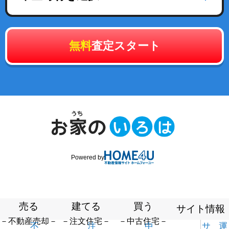
無料
査定スタート
Powered by
売る
建てる
買う
サイト情報
－不動産売却－
－注文住宅－
－中古住宅－
不
注
中
サ
運