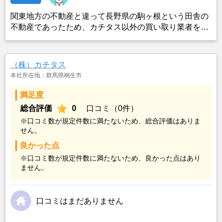
関東地方の不動産と違って長野県の駒ヶ根という田舎の
不動産であったため、カチタス以外の買い取り業者をみ
つけることができなかったことがカチタスを選んだ一番
の理由。売却金額については不満もあったが、いつまで
も空き家の状態で不動産を残しておけないと考えて売却
（株）カチタス
を決めた。
本社所在地：群馬県桐生市
満足度
総合評価
0
口コミ（0件）
※口コミ数が規定件数に満たないため、総合評価はありま
せん。
良かった点
※口コミ数が規定件数に満たないため、良かった点はあり
ません。
口コミはまだありません