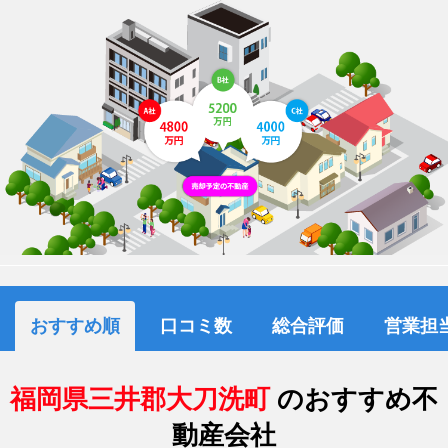
おすすめ順
口コミ数
総合評価
営業担
福岡県三井郡大刀洗町
のおすすめ不
動産会社