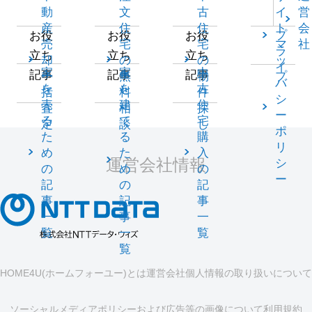
動
文
古
イ
営
産
住
住
ト
会
プ
お役
お役
お役
売
宅
宅
マ
社
ラ
立ち
立ち
立ち
却
の
の
ッ
イ
家
家
中
記事
記事
記事
一
無
物
プ
バ
を
を
古
括
料
件
シ
売
建
住
査
相
探
ー
る
て
宅
定
談
し
ポ
た
る
購
リ
め
た
入
運営会社情報
シ
の
め
の
ー
記
の
記
事
記
事
一
事
一
覧
一
覧
覧
HOME4U(ホームフォーユー)とは
運営会社
個人情報の取り扱いについて
ソーシャルメディアポリシーおよび広告等の画像について
利用規約