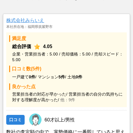
株式会社みらいえ
本社所在地：福岡県筑紫野市
満足度
総合評価
4.05
企業・営業担当者：5.00 / 売却価格：5.00 / 売却スピード：
5.00
口コミ数(5件)
一戸建て
0件
/
マンション
5件
/
土地
0件
良かった点
営業担当者の対応が早かった/
営業担当者の自分の気持ちに
対する理解度が高かった/
他：9件
口コミ
60才以上/男性
数社の査定額の中で、実勢価格に一番即していると思え