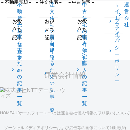
－不動産売却－
－注文住宅－
－中古住宅－
不
注
中
サ
運
動
文
古
イ
営
産
住
住
ト
会
プ
お役
お役
お役
売
宅
宅
マ
社
ラ
立ち
立ち
立ち
却
の
の
ッ
イ
家
家
中
記事
記事
記事
一
無
物
プ
バ
を
を
古
括
料
件
シ
売
建
住
査
相
探
ー
る
て
宅
定
談
し
ポ
た
る
購
リ
め
た
入
運営会社情報
シ
の
め
の
ー
記
の
記
事
記
事
一
事
一
覧
一
覧
覧
HOME4U(ホームフォーユー)とは
運営会社
個人情報の取り扱いについて
ソーシャルメディアポリシーおよび広告等の画像について
利用規約