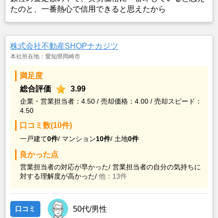
たのと、一番熱心で信用できると思えたから
株式会社不動産SHOPナカジツ
本社所在地：愛知県岡崎市
満足度
総合評価
3.99
企業・営業担当者：4.50 / 売却価格：4.00 / 売却スピード：
4.50
口コミ数(10件)
一戸建て
0件
/
マンション
10件
/
土地
0件
良かった点
営業担当者の対応が早かった/
営業担当者の自分の気持ちに
対する理解度が高かった/
他：13件
口コミ
50代/男性