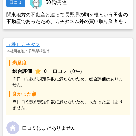
口コミ
50代/男性
関東地方の不動産と違って長野県の駒ヶ根という田舎の
不動産であったため、カチタス以外の買い取り業者をみ
つけることができなかったことがカチタスを選んだ一番
の理由。売却金額については不満もあったが、いつまで
も空き家の状態で不動産を残しておけないと考えて売却
（株）カチタス
を決めた。
本社所在地：群馬県桐生市
満足度
総合評価
0
口コミ（0件）
※口コミ数が規定件数に満たないため、総合評価はありま
せん。
良かった点
※口コミ数が規定件数に満たないため、良かった点はあり
ません。
口コミはまだありません