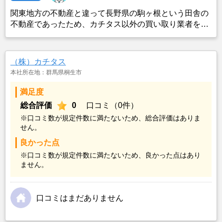
関東地方の不動産と違って長野県の駒ヶ根という田舎の
不動産であったため、カチタス以外の買い取り業者をみ
つけることができなかったことがカチタスを選んだ一番
の理由。売却金額については不満もあったが、いつまで
も空き家の状態で不動産を残しておけないと考えて売却
（株）カチタス
を決めた。
本社所在地：群馬県桐生市
満足度
総合評価
0
口コミ（0件）
※口コミ数が規定件数に満たないため、総合評価はありま
せん。
良かった点
※口コミ数が規定件数に満たないため、良かった点はあり
ません。
口コミはまだありません