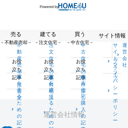
Powered by
売る
建てる
買う
サイト情報
－不動産売却－
－注文住宅－
－中古住宅－
不
注
中
サ
運
動
文
古
イ
営
産
住
住
ト
会
プ
お役
お役
お役
売
宅
宅
マ
社
ラ
立ち
立ち
立ち
却
の
の
ッ
イ
家
家
中
記事
記事
記事
一
無
物
プ
バ
を
を
古
括
料
件
シ
売
建
住
査
相
探
ー
る
て
宅
定
談
し
ポ
た
る
購
リ
め
た
入
運営会社情報
シ
の
め
の
ー
記
の
記