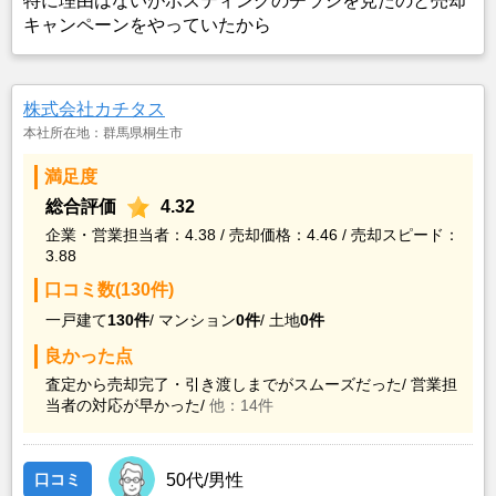
特に理由はないがポスティングのチラシを見たのと売却
キャンペーンをやっていたから
株式会社カチタス
本社所在地：群馬県桐生市
満足度
総合評価
4.32
企業・営業担当者：4.38 / 売却価格：4.46 / 売却スピード：
3.88
口コミ数(130件)
一戸建て
130件
/
マンション
0件
/
土地
0件
良かった点
査定から売却完了・引き渡しまでがスムーズだった/
営業担
当者の対応が早かった/
他：14件
口コミ
50代/男性