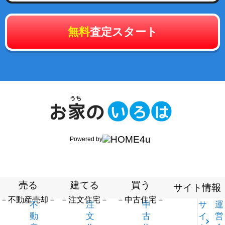
無料
査定スタート
Powered by
売る
建てる
買う
サイト情報
－不動産売却－
－注文住宅－
－中古住宅－
不
注
中
サ
運
動
文
古
イ
営