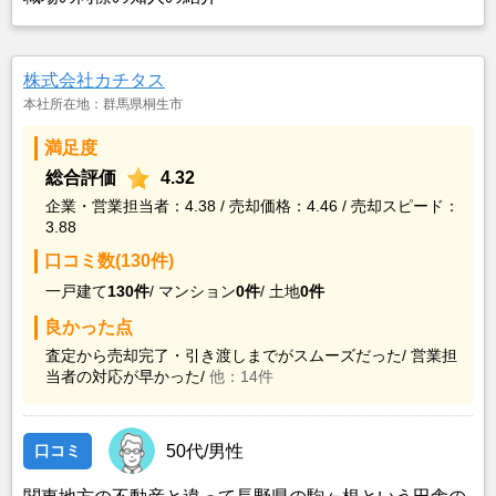
株式会社カチタス
本社所在地：群馬県桐生市
満足度
総合評価
4.32
企業・営業担当者：4.38 / 売却価格：4.46 / 売却スピード：
3.88
口コミ数(130件)
一戸建て
130件
/
マンション
0件
/
土地
0件
良かった点
査定から売却完了・引き渡しまでがスムーズだった/
営業担
当者の対応が早かった/
他：14件
口コミ
50代/男性