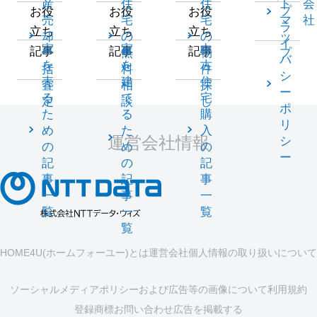
産
住
住
ト
会
プ
お役
お役
お役
売
宅
宅
マ
社
ラ
立ち
立ち
立ち
却
の
の
ッ
イ
家
家
中
記事
記事
記事
一
無
物
プ
バ
を
を
古
括
料
件
シ
売
建
住
査
相
探
ー
る
て
宅
定
談
し
ポ
た
る
購
リ
め
た
入
運営会社情報
シ
の
め
の
ー
記
の
記
事
記
事
一
事
一
覧
一
覧
覧
HOME4U(ホームフォーユー)とは
運営会社
個人情報の取り扱いについて
ソーシャルメディアポリシーおよび広告等の画像について
利用規約
登録商標
お問い合わせ
広告を掲載する