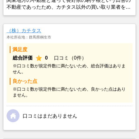
関東地方の不動産と違って長野県の駒ヶ根という田舎の
不動産であったため、カチタス以外の買い取り業者をみ
つけることができなかったことがカチタスを選んだ一番
の理由。売却金額については不満もあったが、いつまで
も空き家の状態で不動産を残しておけないと考えて売却
（株）カチタス
を決めた。
本社所在地：群馬県桐生市
満足度
総合評価
0
口コミ（0件）
※口コミ数が規定件数に満たないため、総合評価はありま
せん。
良かった点
※口コミ数が規定件数に満たないため、良かった点はあり
ません。
口コミはまだありません