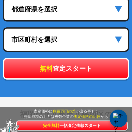
都道府県を選択
市区町村を選択
無料
査定スタート
査定価格に
数百万円の差
が出る事も！
福岡県北九州市八幡西区
の
売却成功のカギは複数企業の
査定価格の比較
から
不動産売却実績のある企業
完全無料
一括査定依頼スタート