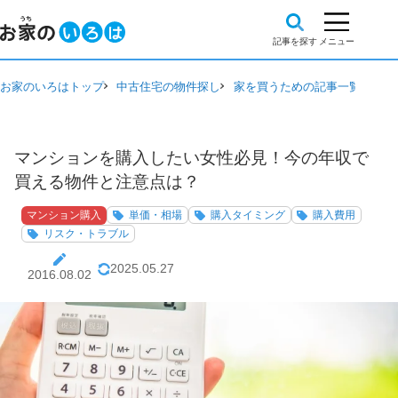
お家のいろはトップ
中古住宅の物件探し
家を買うための記事一覧
マン
マンションを購入したい女性必見！今の年収で
買える物件と注意点は？
マンション購入
単価・相場
購入タイミング
購入費用
リスク・トラブル
2025.05.27
2016.08.02