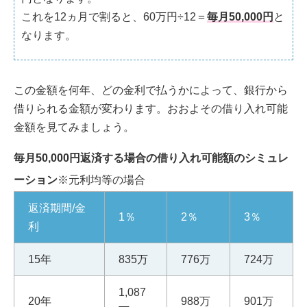
これを12ヵ月で割ると、60万円÷12＝
毎月50,000円
と
なります。
この金額を何年、どの金利で払うかによって、銀行から
借りられる金額が変わります。おおよその借り入れ可能
金額を見てみましょう。
毎月50,000円返済する場合の借り入れ可能額のシミュレ
ーション
※元利均等の場合
返済期間/金
1％
2％
3％
利
15年
835万
776万
724万
1,087
20年
988万
901万