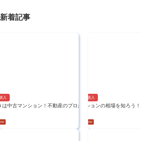
新着記事
購入
マンション購入
きは中古マンション！不動産のプロが絶対に…
中古マンションの相場を知ろう！
2025.05.27