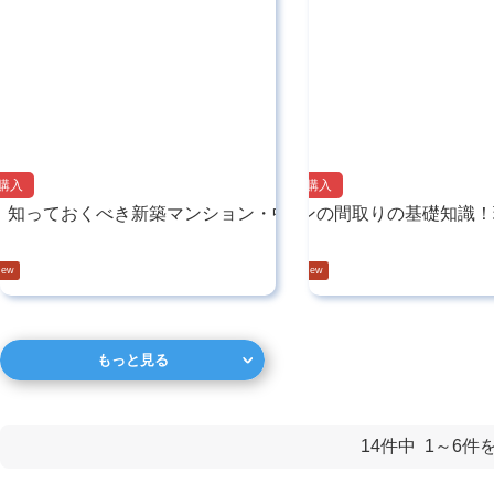
購入
マンション購入
！知っておくべき新築マンション・中古マン…
マンションの間取りの基礎知識！
2025.05.27
もっと見る
14件中
1～6
件