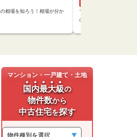
マンション購入
ンの相場を知ろう！相場が分か
マンションの最上階って
の？おさ…
マンション・一戸建て・土地
国内最大級
の
物件数
から
中古住宅
探す
を