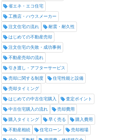
省エネ・エコ住宅
工務店・ハウスメーカー
注文住宅の流れ
耐震・耐久性
はじめての不動産売却
注文住宅の失敗・成功事例
不動産売却の流れ
引き渡し・アフターサービス
売却に関する制度
住宅性能と設備
売却タイミング
はじめての中古住宅購入
査定ポイント
中古住宅購入の流れ
売却費用
購入タイミング
早く売る
購入費用
不動産相続
住宅ローン
売却相場
仲介・手数料
管理費・修繕積立金