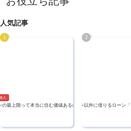
お役立ち記事
人気記事
購入
住宅購入
ンの最上階って本当に住む価値あるの？おさ…
住宅ローン以外に借りるローン「
2025.05.27