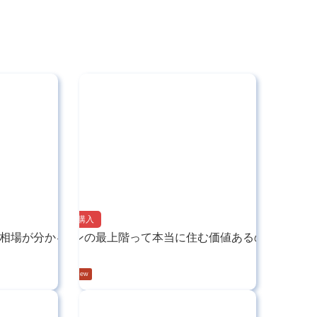
マンション購入
相場が分かる優良サ…
マンションの最上階って本当に住む価値あるの？おさ…
2025.05.27