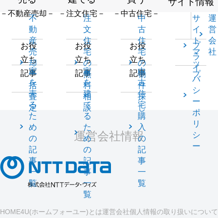
サイト情報
－不動産売却－
－注文住宅－
－中古住宅－
不
注
中
サ
運
動
文
古
イ
営
産
住
住
ト
会
プ
お役
お役
お役
売
宅
宅
マ
社
ラ
立ち
立ち
立ち
却
の
の
ッ
イ
家
家
中
記事
記事
記事
一
無
物
プ
バ
を
を
古
括
料
件
シ
売
建
住
査
相
探
ー
る
て
宅
定
談
し
ポ
た
る
購
リ
め
た
入
運営会社情報
シ
の
め
の
ー
記
の
記
事
記
事
一
事
一
覧
一
覧
覧
HOME4U(ホームフォーユー)とは
運営会社
個人情報の取り扱いについて