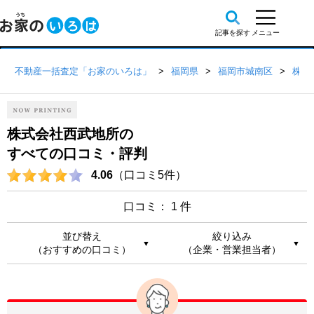
不動産一括査定「お家のいろは」
福岡県
福岡市城南区
株式
株式会社西武地所の
すべての口コミ・評判
4.06
（口コミ5件）
口コミ： 1 件
並び替え
絞り込み
▼
▼
（おすすめの口コミ）
（企業・営業担当者）