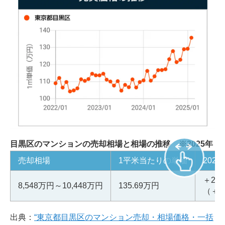
目黒区のマンションの売却相場と相場の推移 ※2025年（令
売却相場
1平米当たりの単価
202
＋22
8,548万円～10,448万円
135.69万円
（＋2
出典：
“東京都目黒区のマンション売却・相場価格・一括