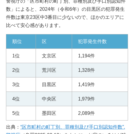
警視庁の「区市町村の町丁別、罪種別及び手口別認知件
数」によると、2024年（令和6年）の目黒区の犯罪発生
件数は東京23区中3番目に少ないので、ほかのエリアに
比べて安心感があります。
順位
区
犯罪発生件数
1位
文京区
1,194件
2位
荒川区
1,328件
3位
目黒区
1,419件
4位
中央区
1,979件
5位
墨田区
2,089件
出典：
“区市町村の町丁別、罪種別及び手口別認知件数”.