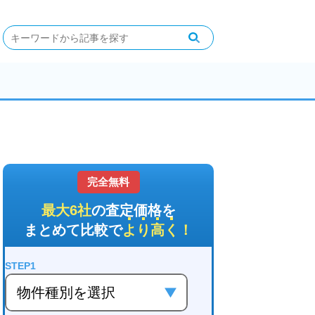
完全無料
最大6社
の査定価格を
まとめて比較で
より高く
！