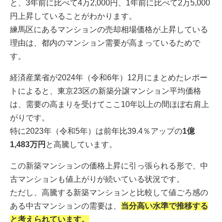
と、3年前に比べて4万2,000円、1年前に比べて2万5,000
円上昇していることがわかります。
練馬区にあるマンションの売却相場価格が上昇している
理由は、都内のマンション需要が高まっているためで
す。
経済産業省が2024年（令和6年）12月にまとめたレポー
トによると、東京23区の新築分譲マンション平均価格
は、需要の高まりを受けてここ10年以上の間ほぼ右肩上
がりです。
特に2023年（令和5年）は前年比39.4％アップの
1億
1,483万円
と高騰しています。
この新築マンションの価格上昇に引っ張られる形で、中
古マンションも値上がりが続いている状況です。
ただし、高騰する新築マンションと比較して値ごろ感の
ある中古マンションの需要は、
当分高い水準で推移する
と考えられています。