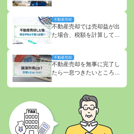
します。なかには計算方法
が複雑なものもあるため、
不動産売却
売却をスタートする前に仕
不動産売却では売却益が出
組みをきちんと理解してお
た場合、税額を計算して確
くことが大切です。 今回
定申告を行う必要がありま
は不動産売却でかかる税金
す。 しかし、給与所得者
の種類や計算方法、支払い
不動産売却
の方などでふだんからあま
のタイミングをまとめて
不動産売却を無事に完了し
り確定申告に慣れていない
解...
たら一息つきたいところで
場合は、手続きや税金の計
すが、売却後に売却益（譲
算方法に不安を感じてしま
渡所得）が発生した場合、
うケースもあるでしょう。
税金が課されることを忘れ
今回はどの...
てはいけません。 しかし
「いくらかかるのか」「利
用できる控除は？」など、
何から手をつけるべきかわ