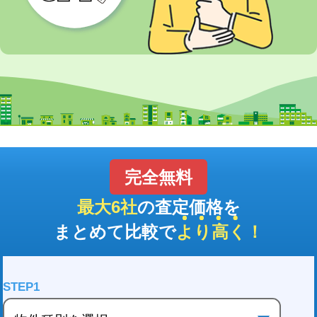
からない方も多い...
完全無料
最大6社
の査定価格を
まとめて比較で
より高く
！