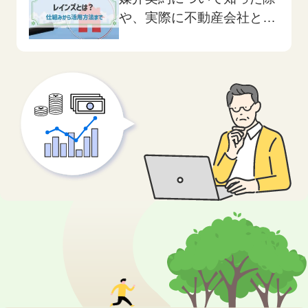
とです。 不動産をできる
や、実際に不動産会社と話
限り高く売りたいなら、過
した際には、しばしば『レ
去の不動産価格の推移や変
インズ』という言葉が使わ
動要因を調査し、売り時を
れます。 レインズについ
見極めることが重要で...
て理解しているかどうか
は、場合によって売却の行
く末を左右する問題ともな
ります。 そこでこの記事
では、レインズにつ...