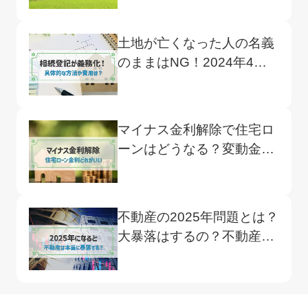
土地が亡くなった人の名義
のままはNG！2024年4月
開始の相続登記義務化と
は？
マイナス金利解除で住宅ロ
ーンはどうなる？変動金利
と固定金利、おすすめは？
不動産の2025年問題とは？
大暴落はするの？不動産や
住宅価格は今後下がる？