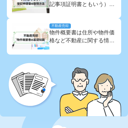
しょうか。 この記事で
記事項証明書ともいう）」
は、不動産売却の各手続き
は分かっているものの、
に必要な書類と入手方法、
「交付申請書はどこでもら
提出タイミングを紹介しま
不動産売却
えるのか」は分からない方
す。 この...
物件概要書は住所や物件価
が多いのではないでしょう
格など不動産に関する情報
か。交付申請書の取得方法
を細かく記したもので、売
はオンラインを含めて主に
主と買主、どちらにとって
3つです。 この記事では、
も重要な不動産売却の必要
登...
書類です。 適切に作成す
ることで物件の魅力をアピ
ールし、売買の成約のため
に活用することもできます
し、デメリットを隠...