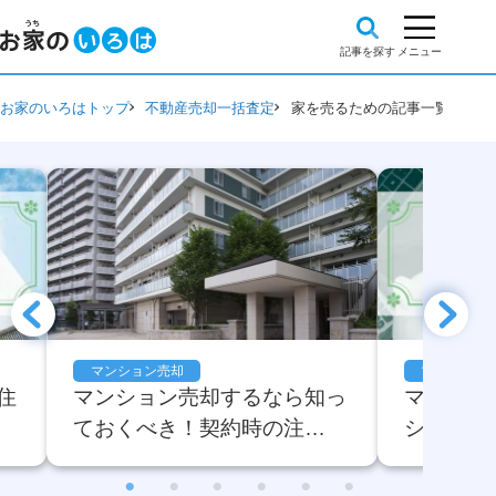
お家のいろはトップ
不動産売却一括査定
家を売るための記事一覧
マンション売却
マンション
住
マンション売却するなら知っ
マンショ
ておくべき！契約時の注…
ション！