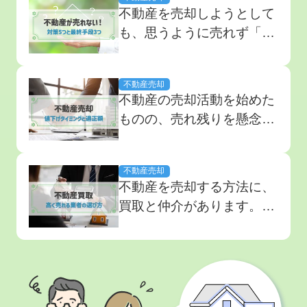
不動産を売却しようとして
も、思うように売れず「こ
のまま売れ残るのではない
か」と悩まれている方も多
不動産売却
いのではないでしょうか。
不動産の売却活動を始めた
家が売れないのは、相場よ
ものの、売れ残りを懸念し
りも価格を高く設定してい
て、値下げを検討していま
るなど、いくつかの原因が
せんか？値下げは、売却期
あります。ただし対策をし
不動産売却
間を長引かせないための有
ても、不動産売却...
不動産を売却する方法に、
効な選択肢のひとつです。
買取と仲介があります。
しかし価格の変更は慎重に
買取は、不動産を早く売却
しないと、不本意な安売り
して現金化したい場合に効
をする結果になりかねませ
果的な選択肢です。しか
ん。 ...
し、適切な買取業者の選び
方がわからない方も多いで