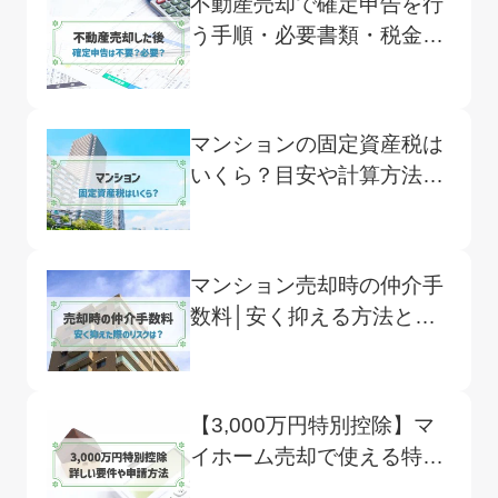
不動産売却で確定申告を行
う手順・必要書類・税金の
計算方法
マンションの固定資産税は
いくら？目安や計算方法、
軽減措置など網羅的に解説
マンション売却時の仲介手
数料│安く抑える方法とリ
スクも解説
【3,000万円特別控除】マ
イホーム売却で使える特例
の詳しい要件や申請方法