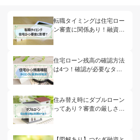
転職タイミングは住宅ロー
ン審査に関係あり！融資実
行後の転職がおすすめ
住宅ローン残高の確認方法
は4つ！確認が必要なタイ
ミングも詳しく解説
住み替え時にダブルローン
ってあり？審査の厳しさや
負担を減らすポイントを解
説
【図解あり】つなぎ融資と