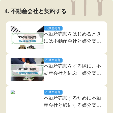
4. 不動産会社と契約する
不動産売却
不動産売却をはじめるとき
には不動産会社と媒介契約
を結びます。 一般媒介、
専任媒介、専属専任媒介と
不動産売却
3種類ありますが、もっと
不動産売却をする際に、不
も大きな違いは、一般媒介
動産会社と結ぶ「媒介契
の場合は同時に複数の不動
約」。 「専属専任媒介契
産会社に売却活動を依頼で
約」「専任媒介契約」「一
き、専任媒介や専属専任媒
不動産売却
般媒介契約」の3種類があ
介は1つの不動産会社に
不動産売却するために不動
りますが、自分にとって最
し...
産会社と締結する媒介契約
も有利な契約はどれなの
は、売却の方針を決定する