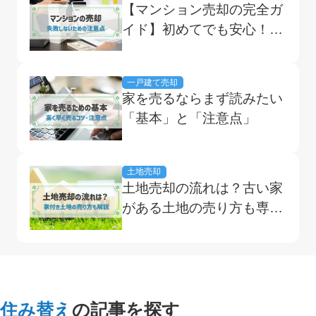
【マンション売却の完全ガ
イド】初めてでも安心！基
本の流れと失敗しないため
のコツを紹介
一戸建て売却
家を売るならまず読みたい
「基本」と「注意点」
土地売却
土地売却の流れは？古い家
がある土地の売り方も専門
家が解説
住み替え
の記事を探す