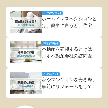
一戸建て売却
ホームインスペクションと
は、簡単に言うと、住宅の
専門家（ホームインスペク
ター）が、中古住宅の劣化
不動産売却
状況や欠陥の有無などを調
不動産を売却するときは、
査・診断することです。主
まず不動産会社の訪問査定
に中古住宅を売買する際に
を受け、査定額を算出して
利用されています。 2018
もらいます。初めて不動産
年4月1日より、宅地建物取
不動産売却
売却をする方の中には、
引業法が改正され...
家やマンションを売る際、
「不動産は査定額のまま売
事前にリフォームをしてお
り出される」と認識されて
いたほうがいいか迷う方も
いる方もいるのではないで
いるかもしれません。しか
しょうか。 実際には、不
し、売却前の全面リフォー