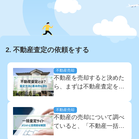
2. 不動産査定の依頼をする
不動産売却
不動産を売却すると決めた
ら、まずは不動産査定を受
けて、不動産の資産価値を
把握する必要があります。
不動産売却
しかし、不動産査定につい
不動産の売却について調べ
て「どこに査定を依頼すべ
ていると、「不動産一括査
きか」「査定額はどうやっ
定サイト」という言葉をよ
て算出するのか」「査定を