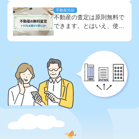
く目にしませんか？不動産
成功させるにはどうすべき
不動産売却
一括査定サイトは、複数の
か」など、不動産査定...
不動産の査定は原則無料で
不動産会社に無料で査定依
できます。とはいえ、使っ
頼できるサービスです。不
たあとにトラブルが起こり
動産一括査定サイトを正し
そうなのが心配で利用をた
く選んで活用することで、
めらわれている方も多いの
不動産をよりスムーズ
ではないでしょうか。「不
に、...
動産査定が無料でできるの
は何か裏があるのでは？」
と不安に思われているかも
しれません。...