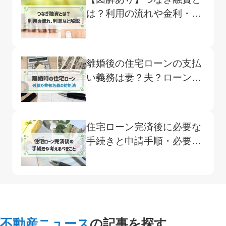
は？利用の流れや金利・利
息の支払い方法などをわか
りやすく解説
離婚後の住宅ローンの支払
い義務は妻？夫？ローン残
債の解決策を解説
住宅ローン完済後に必要な
手続きと申請手順・必要書
類解説します！
不動産ニュース
の記事を探す