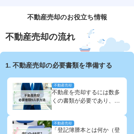
不動産売却のお役立ち情報
不動産売却の流れ
1. 不動産売却の必要書類を準備する
不動産売却
不動産を売却するには数多
くの書類が必要であり、ど
のタイミングでどの書類を
提出するのかわからないと
不動産売却
いう方もいるのではないで
「登記簿謄本とは何か（登