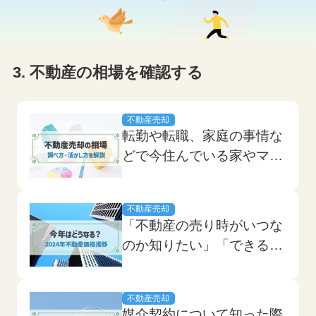
3. 不動産の相場を確認する
不動産売却
転勤や転職、家庭の事情な
どで今住んでいる家やマン
ションを売却することが決
まったとき、誰もが「少し
不動産売却
でも高く売りたい」と思う
「不動産の売り時がいつな
ことでしょう。 不動産を
のか知りたい」「できるだ
高く売却するには、まず持
け相場が高い時に売りた
っている不動産がいくらで
い」、不動産売却を検討し
売れるのか相場価格を知
不動産売却
ている人なら誰でも思うこ
り、その上で査定して...
媒介契約について知った際