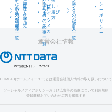
ン
戸
り・
探
ン
た
却
る
購
シ
シ
建
デザ
し・
シ
土
住
工務
め
た
入
ー
ョ
て
イン
選び
ョ
地
み
店・
の
め
の
ポ
ン
売
方
ン
売
替
ハウ
記
の
記
リ
売
却
購
却
え
スメ
事
記
事
シ
却
入
ーカ
一
事
一
ー
ー
覧
一
覧
運営会社情報
覧
HOME4U(ホームフォーユー)とは
運営会社
個人情報の取り扱いについて
ソーシャルメディアポリシーおよび広告等の画像について
利用規約
登録商標
お問い合わせ
広告を掲載する