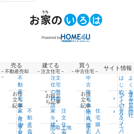
Powered by
売る
建てる
買う
サイト情報
－不動産売却
－注文住宅－
－中古住宅－
－
不
注文
中
は
よ
動
住宅
古
じ
く
産
の無
住
め
あ
お役
お役
サ
運
お役立
売
料相
宅
て
る
立ち
立ち
イ
営
ち記事
却
談
の
の
質
記事
記事
ト
会
家
不
家
注
中
住
プ
一
物
方
問
マ
社
を
動
を
文
古
宅
ラ
括
件
へ
ッ
売
産
建
住
住
購
イ
査
探
マ
一
間取
土地
マ
プ
る
売
て
宅
宅
入
バ
定
し