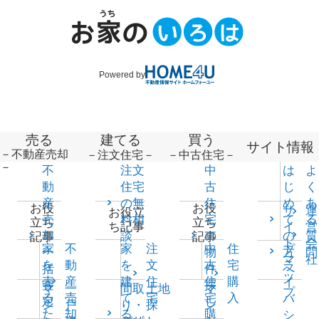
Powered by
売る
建てる
買う
サイト情報
－不動産売却
－注文住宅－
－中古住宅－
－
不
注文
中
は
よ
動
住宅
古
じ
く
産
の無
住
め
あ
お役
お役
サ
運
お役立
売
料相
宅
て
る
立ち
立ち
イ
営
ち記事
却
談
の
の
質
記事
記事
ト
会
家
不
家
注
中
住
プ
一
物
方
問
マ
社
を
動
を
文
古
宅
ラ
括
件
へ
ッ
売
産
建
住
住
購
イ
査
探
マ
一
間取
土地
マ
プ
る
売
て
宅
宅
入
バ
定
し
ン
戸
り・
探
ン
た
却
る
購
シ