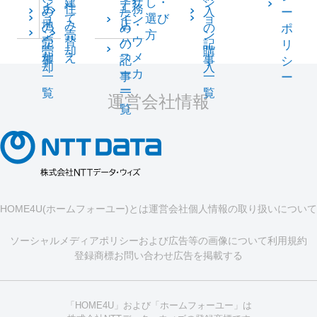
シ
建
デザ
し・
シ
土
住
工務
め
た
入
ー
ョ
て
イン
選び
ョ
地
み
店・
の
め
の
ポ
ン
売
方
ン
売
替
ハウ
記
の
記
リ
売
却
購
却
え
スメ
事
記
事
シ
却
入
ーカ
一
事
一
ー
ー
覧
一
覧
運営会社情報
覧
HOME4U(ホームフォーユー)とは
運営会社
個人情報の取り扱いについて
ソーシャルメディアポリシーおよび広告等の画像について
利用規約
登録商標
お問い合わせ
広告を掲載する
「HOME4U」および「ホームフォーユー」は