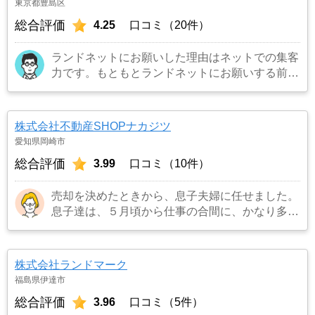
東京都豊島区
総合評価
4.25
口コミ（20件）
ランドネットにお願いした理由はネットでの集客
力です。もともとランドネットにお願いする前は
地元の不動産屋に売却依頼を出していました。し
かし築年数がかなり経過していること、また駐車
場がないことで地元の不動産屋では取り扱っても
株式会社不動産SHOPナカジツ
らえませんでした。そこでそれまでに取引があ
愛知県岡崎市
り、全国対応しているランドネットにお願いしま
総合評価
3.99
口コミ（10件）
した。
…もっと見る
売却を決めたときから、息子夫婦に任せました。
息子達は、５月頃から仕事の合間に、かなり多く
の不動産業者に見積もりを依頼し、比べることに
しました。担当者の対応の仕方や知識、人柄など
も考えて、こちらの立場に立って考えてくれる
株式会社ランドマーク
「ナカジツ」に決めました。
…もっと見る
福島県伊達市
総合評価
3.96
口コミ（5件）