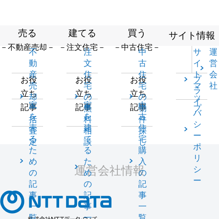
売る
建てる
買う
サイト情報
－不動産売却－
－注文住宅－
－中古住宅－
不
注
中
サ
運
動
文
古
イ
営
産
住
住
ト
会
プ
お役
お役
お役
売
宅
宅
マ
社
ラ
立ち
立ち
立ち
却
の
の
ッ
イ
家
家
中
記事
記事
記事
一
無
物
プ
バ
を
を
古
括
料
件
シ
売
建
住
査
相
探
ー
る
て
宅
定
談
し
ポ
た
る
購
リ
め
た
入
運営会社情報
シ
の
め
の
ー
記
の
記
事
記
事
一
事
一
覧
一
覧