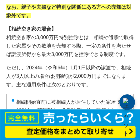
なお、親子や夫婦など特別な関係にある方への売却は対
象外です。
【相続空き家の場合】
相続空き家の3,000万円特別控除とは、相続や遺贈で取得
した家屋やその敷地を売却する際、一定の条件を満たせ
ば譲渡所得から最大3,000万円を控除できる制度です。
ただし、2024年（令和6年）1月1日以降の譲渡で、相続
人が3人以上の場合は控除額が2,000万円までになりま
す。主な適用条件は次のとおりです。
相続開始直前に被相続人が居住していた家屋で、
1981年（昭和56年）5月31日以前に建築されたも
のである
売却代金が1億円以下である
区分所有建物登記がされている建物（マンション