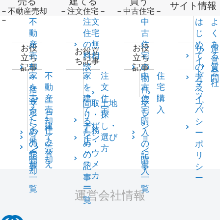
売る
建てる
買う
サイト情報
－不動産売却
－注文住宅－
－中古住宅－
－
不
注文
中
は
よ
動
住宅
古
じ
く
産
の無
住
め
あ
お役
お役
サ
運
お役立
売
料相
宅
て
る
立ち
立ち
イ
営
ち記事
却
談
の
の
質
記事
記事
ト
会
家
不
家
注
中
住
プ
一
物
方
問
マ
社
を
動
を
文
古
宅
ラ
括
件
へ
ッ
売
産
建
住
住
購
イ
査
探
マ
一
間取
土地
マ
プ
る
売
て
宅
宅
入
バ
定
し
ン
戸
り・
探
ン
た
却
る
購
シ
シ
建
デザ
し・
シ
土
住
工務
め
た
入
ー
ョ
て
イン
選び
ョ
地
み
店・
の
め
の
ポ
ン
売
方
ン
売
替
ハウ
記
の
記
リ
売
却
購
却
え
スメ
事
記
事
シ
却
入
ーカ
一
事
一
ー
ー
覧
一
覧
運営会社情報
覧