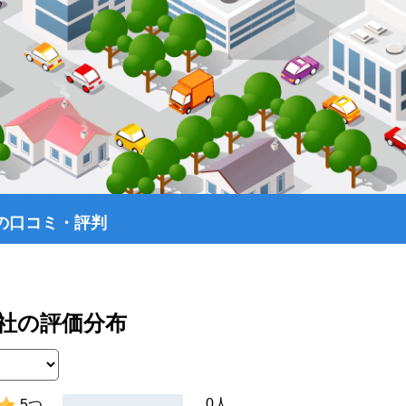
の口コミ・評判
社の評価分布
0人
5つ