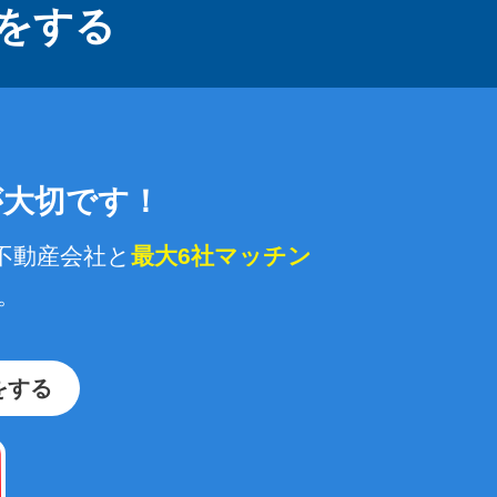
をする
が大切です！
不動産会社と
最大6社マッチン
。
をする