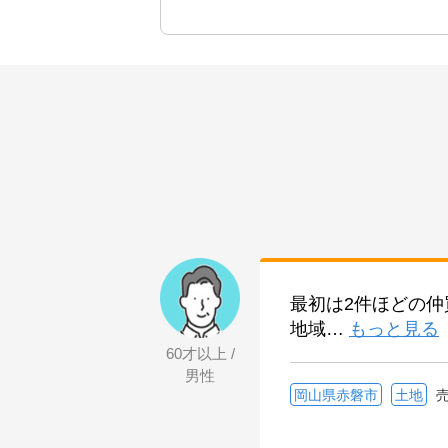
最初は2件ほどの
地域
…
もっと見る
60才以上 /
男性
岡山県赤磐市
土地