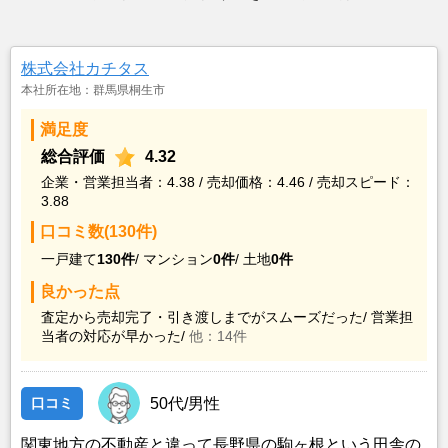
株式会社カチタス
本社所在地：群馬県桐生市
満足度
総合評価
4.32
企業・営業担当者：4.38 / 売却価格：4.46 / 売却スピード：
3.88
口コミ数(130件)
一戸建て
130件
/
マンション
0件
/
土地
0件
良かった点
査定から売却完了・引き渡しまでがスムーズだった/
営業担
当者の対応が早かった/
他：14件
口コミ
50代/男性
関東地方の不動産と違って長野県の駒ヶ根という田舎の