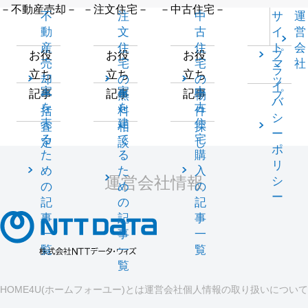
－不動産売却－
－注文住宅－
－中古住宅－
不
注
中
サ
運
動
文
古
イ
営
産
住
住
ト
会
プ
お役
お役
お役
売
宅
宅
マ
社
ラ
立ち
立ち
立ち
却
の
の
ッ
イ
家
家
中
記事
記事
記事
一
無
物
プ
バ
を
を
古
括
料
件
シ
売
建
住
査
相
探
ー
る
て
宅
定
談
し
ポ
た
る
購
リ
め
た
入
運営会社情報
シ
の
め
の
ー
記
の
記
事
記
事
一
事
一
覧
一
覧
覧
HOME4U(ホームフォーユー)とは
運営会社
個人情報の取り扱いについて