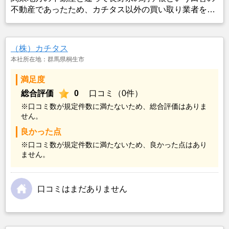
不動産であったため、カチタス以外の買い取り業者をみ
つけることができなかったことがカチタスを選んだ一番
の理由。売却金額については不満もあったが、いつまで
も空き家の状態で不動産を残しておけないと考えて売却
（株）カチタス
を決めた。
本社所在地：群馬県桐生市
満足度
総合評価
0
口コミ（0件）
※口コミ数が規定件数に満たないため、総合評価はありま
せん。
良かった点
※口コミ数が規定件数に満たないため、良かった点はあり
ません。
口コミはまだありません