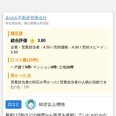
あゆみ不動産有限会社
本社所在地：岡山県岡山市北区
満足度
総合評価
3.80
企業・営業担当者：4.50 / 売却価格：4.00 / 売却スピード：
3.50
口コミ数(10件)
一戸建て
0件
/
マンション
0件
/
土地
10件
良かった点
営業担当者の対応が早かった/
営業担当者の人柄が信頼でき
た/
他：7件
口コミ
60才以上/男性
最初は2件ほどの仲買から販売を依頼していたがなかな