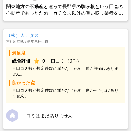
関東地方の不動産と違って長野県の駒ヶ根という田舎の
不動産であったため、カチタス以外の買い取り業者をみ
つけることができなかったことがカチタスを選んだ一番
の理由。売却金額については不満もあったが、いつまで
も空き家の状態で不動産を残しておけないと考えて売却
（株）カチタス
を決めた。
本社所在地：群馬県桐生市
満足度
総合評価
0
口コミ（0件）
※口コミ数が規定件数に満たないため、総合評価はありま
せん。
良かった点
※口コミ数が規定件数に満たないため、良かった点はあり
ません。
口コミはまだありません