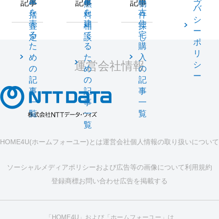
家
家
中
記事
記事
記事
一
無
物
プ
バ
を
を
古
括
料
件
シ
売
建
住
査
相
探
ー
る
て
宅
定
談
し
ポ
た
る
購
リ
め
た
入
運営会社情報
シ
の
め
の
ー
記
の
記
事
記
事
一
事
一
覧
一
覧
覧
HOME4U(ホームフォーユー)とは
運営会社
個人情報の取り扱いについて
ソーシャルメディアポリシーおよび広告等の画像について
利用規約
登録商標
お問い合わせ
広告を掲載する
「HOME4U」および「ホームフォーユー」は