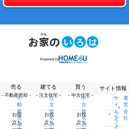
Powered by
売る
建てる
買う
サイト情報
－不動産売却－
－注文住宅－
－中古住宅－
不
注
中
サ
運
動
文
古
イ
営
産
住
住
ト
会
プ
お役
お役
お役
売
宅
宅
マ
社
ラ
立ち
立ち
立ち
却
の
の
ッ
イ