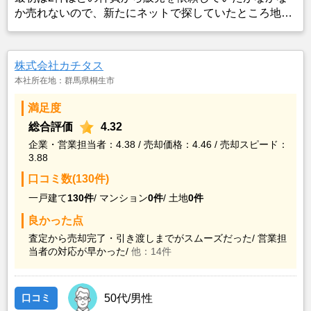
か売れないので、新たにネットで探していたところ地域
密着の不動産としてあゆみ不動産を見つけたので、販売
している内容や価格帯を調べたところ持っている土地近
くの物件も多かったのでこちらでお世話になろうと思い
株式会社カチタス
ました。
本社所在地：群馬県桐生市
満足度
総合評価
4.32
企業・営業担当者：4.38 / 売却価格：4.46 / 売却スピード：
3.88
口コミ数(130件)
一戸建て
130件
/
マンション
0件
/
土地
0件
良かった点
査定から売却完了・引き渡しまでがスムーズだった/
営業担
当者の対応が早かった/
他：14件
口コミ
50代/男性