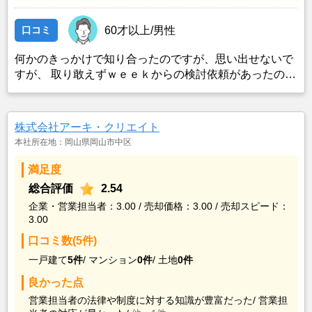
口コミ
60才以上/男性
何かのきっかけで知り合ったのですが、思い出せないで
すが、 取り敢えずｗｅｅｋからの検討依頼があったの
で、検討しただけ。 他の不動産屋からのアポは無かった
ので、特に考える事もなかった。
株式会社アーキ・クリエイト
本社所在地：岡山県岡山市中区
満足度
総合評価
2.54
企業・営業担当者：3.00 / 売却価格：3.00 / 売却スピード：
3.00
口コミ数(5件)
一戸建て
5件
/
マンション
0件
/
土地
0件
良かった点
営業担当者の法律や制度に対する知識が豊富だった/
営業担