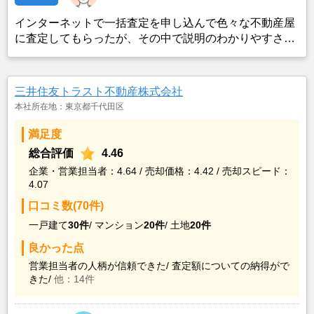
インターネットで一括査定を申し込んで色々な不動産屋
に査定してもらったが、その中で説明のわかりやすさ、
査定額の理由、営業の方の人柄、対応の速さ、全てが他
の不動産屋さんに比べてよかったので、専任媒介契約を
結んだ。
三井住友トラスト不動産株式会社
本社所在地：東京都千代田区
満足度
総合評価
4.46
企業・営業担当者：4.64 / 売却価格：4.42 / 売却スピード：
4.07
口コミ数(70件)
一戸建て
30件
/
マンション
20件
/
土地
20件
良かった点
営業担当者の人柄が信頼できた/
査定額についての納得がで
きた/
他：14件