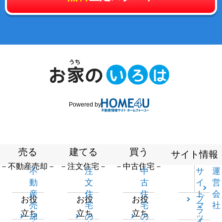
Powered by
売る
建てる
買う
サイト情報
－不動産売却－
－注文住宅－
－中古住宅－
不
注
中
サ
運
動
文
古
イ
営
産
住
住
ト
会
プ
お役
お役
お役
売
宅
宅
マ
社
ラ
立ち
立ち
立ち
却
の
の
ッ
イ