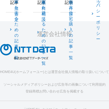
家
家
中
記事
記事
記事
一
無
物
プ
バ
を
を
古
括
料
件
シ
売
建
住
査
相
探
ー
る
て
宅
定
談
し
ポ
た
る
購
リ
め
た
入
運営会社情報
シ
の
め
の
ー
記
の
記
事
記
事
一
事
一
覧
一
覧
覧
HOME4U(ホームフォーユー)とは
運営会社
個人情報の取り扱いについて
ソーシャルメディアポリシーおよび広告等の画像について
利用規約
登録商標
お問い合わせ
広告を掲載する