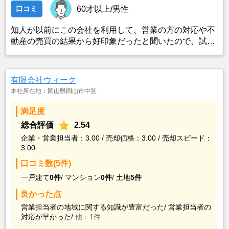
口コミ
60才以上/男性
知人が以前にこの会社を利用して、営業の方の対応や不
動産の売買の結果から好印象だったと聞いたので、試し
にコンタクトを取ったところ、対応して頂いた営業の方
が信頼の置けそうな方で、知識もあり経験豊富な印象だ
ったので、利用した。
有限会社ウィーク
本社所在地：岡山県岡山市中区
満足度
総合評価
2.54
企業・営業担当者：3.00 / 売却価格：3.00 / 売却スピード：
3.00
口コミ数(5件)
一戸建て
0件
/
マンション
0件
/
土地
5件
良かった点
営業担当者の地域に関する知識が豊富だった/
営業担当者の
対応が早かった/
他：1件