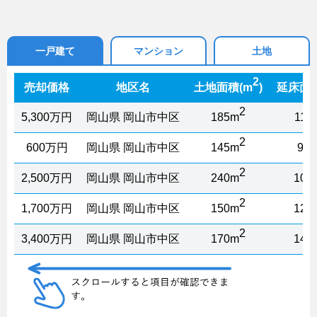
一戸建て
マンション
土地
2
売却価格
地区名
土地面積(m
)
延床面積
2
5,300万円
岡山県 岡山市中区
185m
110
2
600万円
岡山県 岡山市中区
145m
95
2
2,500万円
岡山県 岡山市中区
240m
105
2
1,700万円
岡山県 岡山市中区
150m
120
2
3,400万円
岡山県 岡山市中区
170m
140