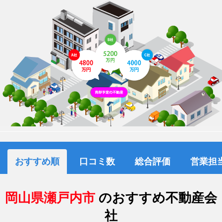
おすすめ順
口コミ数
総合評価
営業担
岡山県瀬戸内市
のおすすめ不動産会
社