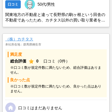
口コミ
50代/男性
関東地方の不動産と違って長野県の駒ヶ根という田舎の
不動産であったため、カチタス以外の買い取り業者をみ
つけることができなかったことがカチタスを選んだ一番
の理由。売却金額については不満もあったが、いつまで
も空き家の状態で不動産を残しておけないと考えて売却
（株）カチタス
を決めた。
本社所在地：群馬県桐生市
満足度
総合評価
0
口コミ（0件）
※口コミ数が規定件数に満たないため、総合評価はありま
せん。
良かった点
※口コミ数が規定件数に満たないため、良かった点はあり
ません。
口コミはまだありません