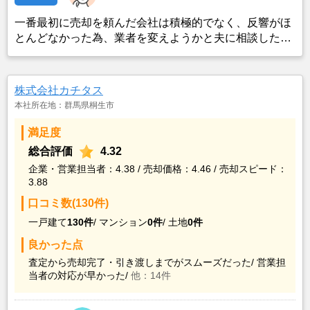
一番最初に売却を頼んだ会社は積極的でなく、反響がほ
とんどなかった為、業者を変えようかと夫に相談した。
地元であるプライムホームに切り替えたとたん、反響が
増えた。地元とあり、探している人、みたいと思う人も
広告としてもよかったのだと思う。
株式会社カチタス
本社所在地：群馬県桐生市
満足度
総合評価
4.32
企業・営業担当者：4.38 / 売却価格：4.46 / 売却スピード：
3.88
口コミ数(130件)
一戸建て
130件
/
マンション
0件
/
土地
0件
良かった点
査定から売却完了・引き渡しまでがスムーズだった/
営業担
当者の対応が早かった/
他：14件