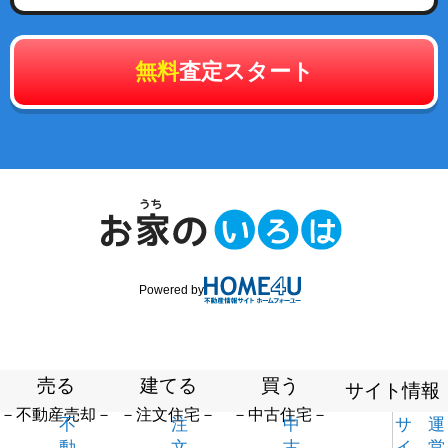
無料
査定スタート
Powered by
売る
建てる
買う
サイト情報
－不動産売却－
－注文住宅－
－中古住宅－
不
注
中
サ
運
動
文
古
イ
営