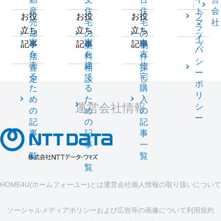
産
住
住
ト
会
プ
お役
お役
お役
売
宅
宅
マ
社
ラ
立ち
立ち
立ち
却
の
の
ッ
イ
家
家
中
記事
記事
記事
一
無
物
プ
バ
を
を
古
括
料
件
シ
売
建
住
査
相
探
ー
る
て
宅
定
談
し
ポ
た
る
購
リ
め
た
入
運営会社情報
シ
の
め
の
ー
記
の
記
事
記
事
一
事
一
覧
一
覧
覧
HOME4U(ホームフォーユー)とは
運営会社
個人情報の取り扱いについて
ソーシャルメディアポリシーおよび広告等の画像について
利用規約