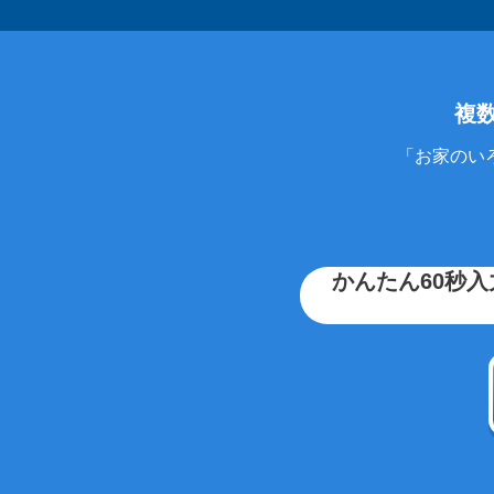
複
「お家のい
かんたん60秒入