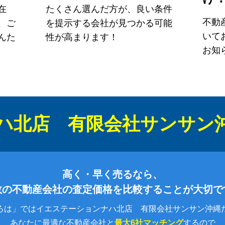
在
たくさん選んだ方が、良い条件
不動
、ご
を提示する会社が見つかる可能
いて
んた
性が高まります！
お知
ハ北店 有限会社サンサン
高く・早く売るなら、
数の不動産会社の査定価格を比較することが大切で
ろは」ではイエステーションナハ北店 有限会社サンサン沖縄
あなたに最適な不動産会社と
最大6社マッチング
するので