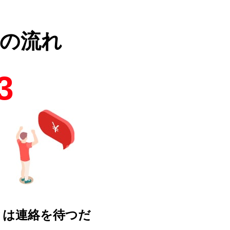
の流れ
3
とは連絡を待つだ
！