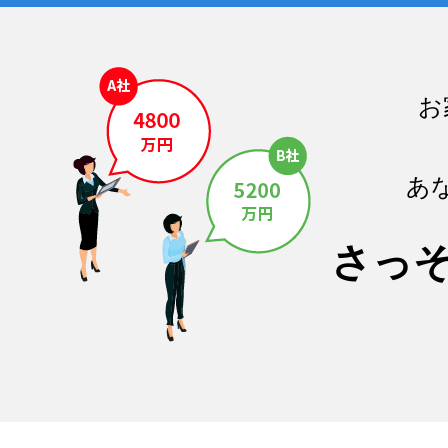
お
あ
さっ