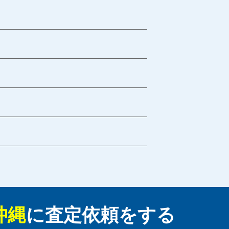
沖縄
に
査定依頼をする