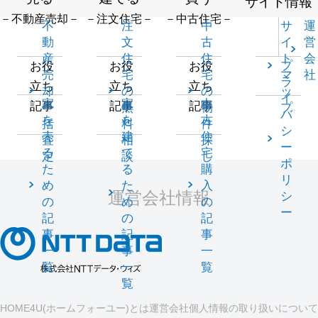
サイト情報
－不動産売却－
－注文住宅－
－中古住宅－
不
注
中
サ
運
動
文
古
イ
営
産
住
住
ト
会
プ
お役
お役
お役
売
宅
宅
マ
社
ラ
立ち
立ち
立ち
却
の
の
ッ
イ
家
家
中
記事
記事
記事
一
無
物
プ
バ
を
を
古
括
料
件
シ
売
建
住
査
相
探
ー
る
て
宅
定
談
し
ポ
た
る
購
リ
め
た
入
運営会社情報
シ
の
め
の
ー
記
の
記
事
記
事
一
事
一
覧
一
覧
覧
HOME4U(ホームフォーユー)とは
運営会社
個人情報の取り扱いについて