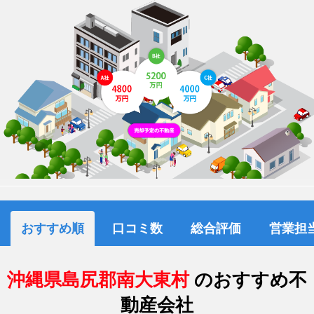
おすすめ順
口コミ数
総合評価
営業担
沖縄県島尻郡南大東村
のおすすめ不
動産会社